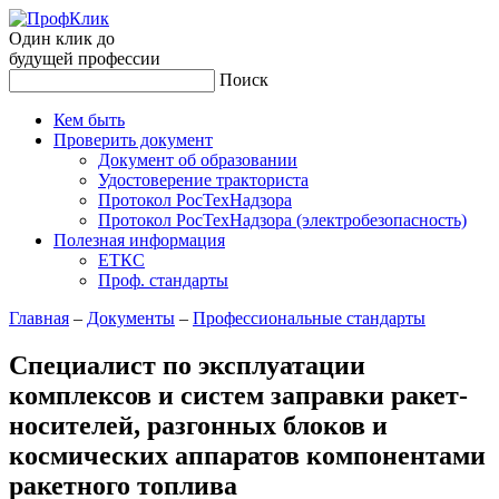
Один клик до
будущей
профессии
Поиск
Кем быть
Проверить документ
Документ об образовании
Удостоверение тракториста
Протокол РосТехНадзора
Протокол РосТехНадзора (электробезопасность)
Полезная информация
ЕТКС
Проф. стандарты
Главная
–
Документы
–
Профессиональные стандарты
Специалист по эксплуатации
комплексов и систем заправки ракет-
носителей, разгонных блоков и
космических аппаратов компонентами
ракетного топлива