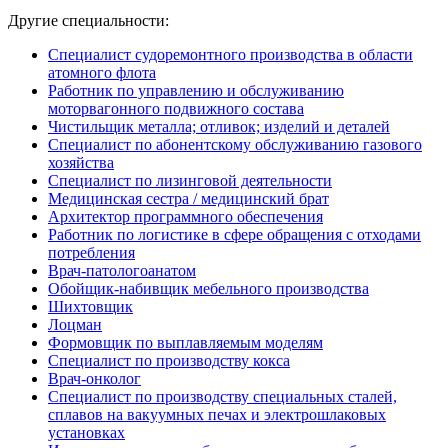
Другие специальности:
Специалист судоремонтного производства в области
атомного флота
Работник по управлению и обслуживанию
моторвагонного подвижного состава
Чистильщик металла; отливок; изделий и деталей
Специалист по абонентскому обслуживанию газового
хозяйства
Специалист по лизинговой деятельности
Медицинская сестра / медицинский брат
Архитектор программного обеспечения
Работник по логистике в сфере обращения с отходами
потребления
Врач-патологоанатом
Обойщик-набивщик мебельного производства
Шихтовщик
Лоцман
Формовщик по выплавляемым моделям
Специалист по производству кокса
Врач-онколог
Специалист по производству специальных сталей,
сплавов на вакуумных печах и электрошлаковых
установках