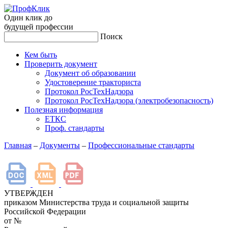
Один клик до
будущей
профессии
Поиск
Кем быть
Проверить документ
Документ об образовании
Удостоверение тракториста
Протокол РосТехНадзора
Протокол РосТехНадзора (электробезопасность)
Полезная информация
ЕТКС
Проф. стандарты
Главная
–
Документы
–
Профессиональные стандарты
УТВЕРЖДЕН
приказом Министерства труда и социальной защиты
Российской Федерации
от
№