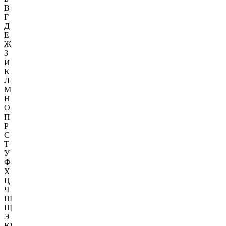
В
Г
Д
Е
Ж
З
И
К
Л
М
Н
О
П
Р
С
Т
У
Ф
Х
Ц
Ч
Ш
Щ
Э
Ю