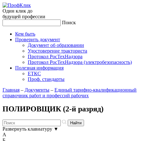
Один клик до
будущей
профессии
Поиск
Кем быть
Проверить документ
Документ об образовании
Удостоверение тракториста
Протокол РосТехНадзора
Протокол РосТехНадзора (электробезопасность)
Полезная информация
ЕТКС
Проф. стандарты
Главная
–
Документы
–
Единый тарифно-квалификационный
справочник работ и профессий рабочих
ПОЛИРОВЩИК (2-й разряд)
Развернуть клавиатуру
▼
А
Б