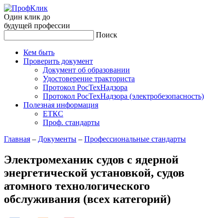
Один клик до
будущей
профессии
Поиск
Кем быть
Проверить документ
Документ об образовании
Удостоверение тракториста
Протокол РосТехНадзора
Протокол РосТехНадзора (электробезопасность)
Полезная информация
ЕТКС
Проф. стандарты
Главная
–
Документы
–
Профессиональные стандарты
Электромеханик судов с ядерной
энергетической установкой, судов
атомного технологического
обслуживания (всех категорий)