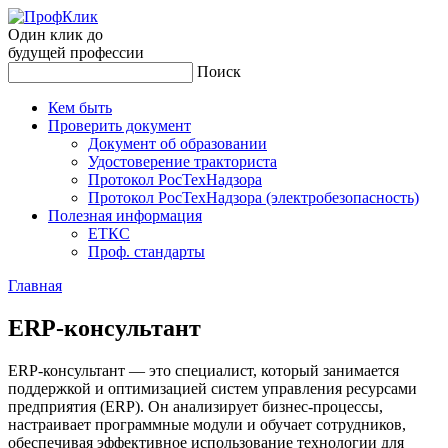
Один клик до
будущей
профессии
Поиск
Кем быть
Проверить документ
Документ об образовании
Удостоверение тракториста
Протокол РосТехНадзора
Протокол РосТехНадзора (электробезопасность)
Полезная информация
ЕТКС
Проф. стандарты
Главная
ERP-кон­суль­тант
ERP-консультант — это специалист, который занимается
поддержкой и оптимизацией систем управления ресурсами
предприятия (ERP). Он анализирует бизнес-процессы,
настраивает программные модули и обучает сотрудников,
обеспечивая эффективное использование технологии для