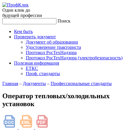
Один клик до
будущей
профессии
Поиск
Кем быть
Проверить документ
Документ об образовании
Удостоверение тракториста
Протокол РосТехНадзора
Протокол РосТехНадзора (электробезопасность)
Полезная информация
ЕТКС
Проф. стандарты
Главная
–
Документы
–
Профессиональные стандарты
Оператор тепловых/холодильных
установок