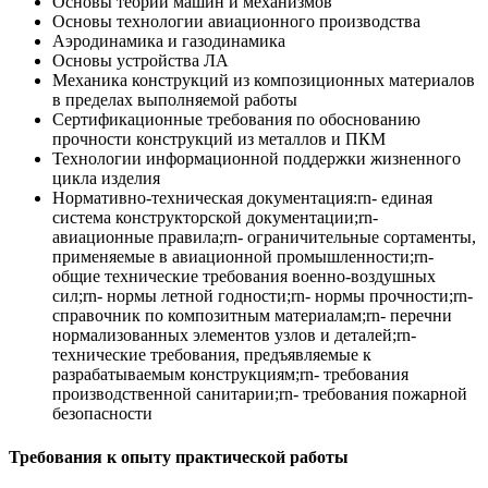
Основы теории машин и механизмов
Основы технологии авиационного производства
Аэродинамика и газодинамика
Основы устройства ЛА
Механика конструкций из композиционных материалов
в пределах выполняемой работы
Сертификационные требования по обоснованию
прочности конструкций из металлов и ПКМ
Технологии информационной поддержки жизненного
цикла изделия
Нормативно-техническая документация:rn- единая
система конструкторской документации;rn-
авиационные правила;rn- ограничительные сортаменты,
применяемые в авиационной промышленности;rn-
общие технические требования военно-воздушных
сил;rn- нормы летной годности;rn- нормы прочности;rn-
справочник по композитным материалам;rn- перечни
нормализованных элементов узлов и деталей;rn-
технические требования, предъявляемые к
разрабатываемым конструкциям;rn- требования
производственной санитарии;rn- требования пожарной
безопасности
Требования к опыту практической работы