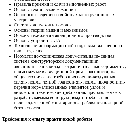
Правила приемки и сдачи выполненных работ
Основы технической механики
Основные сведения о свойствах конструкционных
материалов
Системы допусков и посадок
Основы теории машин и механизмов
Основы технологии авиационного производства
Основы устройства ЛА
Технологии информационной поддержки жизненного
цикла изделия
Нормативно-техническая документация:rn- единая
система конструкторской документации;rn-
авиационные правила;rn- ограничительные сортаменты,
применяемые в авиационной промышленности;rn-
общие технические требования военно-воздушных
сил;rn- нормы летной годности;rn- нормы прочности;rn-
перечни нормализованных элементов узлов и
деталей;rn- технические требования, предъявляемые к
разрабатываемым конструкциям;rn- требования
производственной санитарии;rn- требования пожарной
безопасности
Требования к опыту практической работы