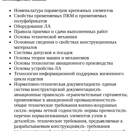
Номенклатура параметров крепежных элементов
Свойства применяемых ПКМ и применяемых
полуфабрикатов
Оборудование ЛА
Правила приемки и сдачи выполненных работ
Основы технической механики
Основные сведения о свойствах конструкционных
материалов
Системы допусков и посадок
Основы теории машин и механизмов
Основы технологии авиационного производства
Основы устройства ЛА
Технологии информационной поддержки жизненного
цикла изделия
Нормативно-техническая документация:rn- единая
система конструкторской документации;rn-
авиационные правила;rn- ограничительные сортаменты,
применяемые в авиационной промышленности;rn-
общие технические требования военно-воздушных
сил;rn- нормы летной годности;rn- нормы прочности;rn-
перечни нормализованных элементов узлов и
деталей;rn- технические требования, предъявляемые к
разрабатываемым конструкциям;rn- требования