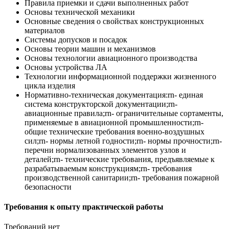
Правила приемки и сдачи выполненных работ
Основы технической механики
Основные сведения о свойствах конструкционных
материалов
Системы допусков и посадок
Основы теории машин и механизмов
Основы технологии авиационного производства
Основы устройства ЛА
Технологии информационной поддержки жизненного
цикла изделия
Нормативно-техническая документация:rn- единая
система конструкторской документации;rn-
авиационные правила;rn- ограничительные сортаменты,
применяемые в авиационной промышленности;rn-
общие технические требования военно-воздушных
сил;rn- нормы летной годности;rn- нормы прочности;rn-
перечни нормализованных элементов узлов и
деталей;rn- технические требования, предъявляемые к
разрабатываемым конструкциям;rn- требования
производственной санитарии;rn- требования пожарной
безопасности
Требования к опыту практической работы
Требований нет