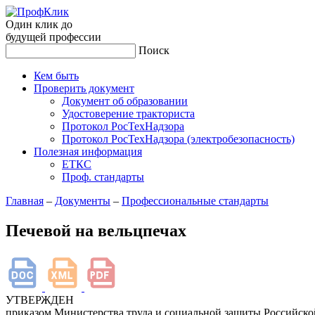
Один клик до
будущей
профессии
Поиск
Кем быть
Проверить документ
Документ об образовании
Удостоверение тракториста
Протокол РосТехНадзора
Протокол РосТехНадзора (электробезопасность)
Полезная информация
ЕТКС
Проф. стандарты
Главная
–
Документы
–
Профессиональные стандарты
Печевой на вельцпечах
УТВЕРЖДЕН
приказом Министерства труда и социальной защиты Российск