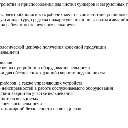
ройства и приспособления для чистки бункеров и загрузочных 
ь, электробезопасность рабочих мест на соответствие установл
ую аппаратуру, средства пожаротушения и пользоваться авари
на рабочем месте печевого вельцпечи
хнологической цепочке получения конечной продукции
вельцпечи
риалов
узочных устройств и оборудования вельцпечи
чи для обеспечения заданной скорости подачи шихты
риборов, а также управляющих устройств
 неисправностей в работе обслуживаемого оборудования
твий аварий на участке вельцевания
боте на вельцпечах
е печевого вельцпечи
 и пожарной безопасности на вельцпечах