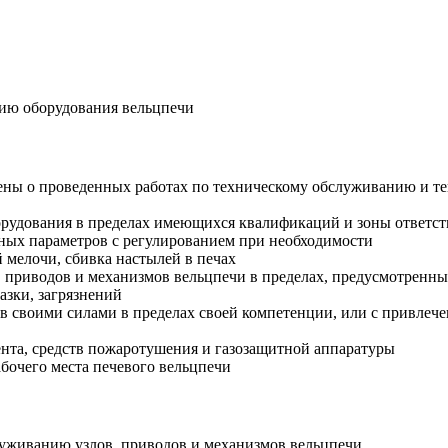
ию оборудования вельцпечи
мены о проведенных работах по техническому обслуживанию и т
орудования в пределах имеющихся квалификаций и зоны ответс
нных параметров с регулированием при необходимости
 мелочи, сбивка настылей в печах
 приводов и механизмов вельцпечи в пределах, предусмотренн
азки, загрязнений
в своими силами в пределах своей компетенции, или с привлеч
нта, средств пожаротушения и газозащитной аппаратуры
бочего места печевого вельцпечи
луживанию узлов, приводов и механизмов вельцпечи