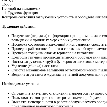
16585
Печевой на вельцпечах
1.1 Трудовая функция
Контроль состояния загрузочных устройств и оборудования ве
Трудовые действия
Получение (передача) информации при приемке-сдаче сме
вельцпечи и принятых мерах по их устранению
Проверка состояния ограждений и исправности средств 
Проверка работоспособности и состояния обслуживаемог
Проверка толщины слоя материалов на питателях
Контроль текущей производительности оборудования ших
Чистка загрузочных труб и бункеров от шихтовых матери
Удаление (сбивка) настылей
Очистка механизмов вельцпечи от технологической пыли,
Ведение агрегатного журнала и учетной документации ра
Необходимые умения
Определять визуально отклонения параметров текущего 
Пользоваться контрольно-измерительными приборами и в
Выявлять неисправности в работе обслуживаемого обору
привлечением ремонтного персонала