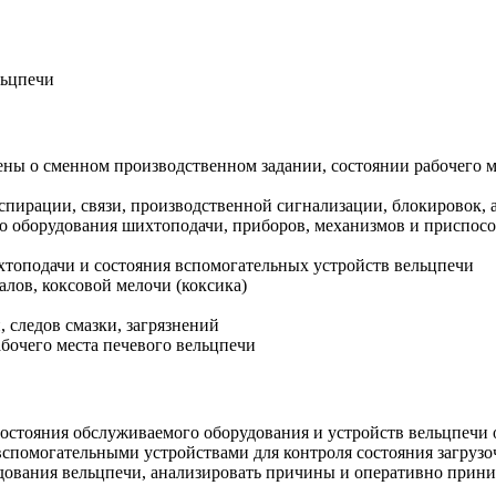
льцпечи
ны о сменном производственном задании, состоянии рабочего м
аспирации, связи, производственной сигнализации, блокировок,
о оборудования шихтоподачи, приборов, механизмов и приспос
топодачи и состояния вспомогательных устройств вельцпечи
алов, коксовой мелочи (коксика)
 следов смазки, загрязнений
бочего места печевого вельцпечи
состояния обслуживаемого оборудования и устройств вельцпечи
спомогательными устройствами для контроля состояния загруз
дования вельцпечи, анализировать причины и оперативно прини