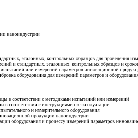
ции наноиндустрии
андартных, эталонных, контрольных образцов для проведения 
рений и стандартных, эталонных, контрольных образцов и сроко
и испытаний или измерений параметров инновационной продук
либровка оборудования для измерений параметров и оборудован
азцы в соответствии с методиками испытаний или измерений
ии в соответствии с инструкциями по эксплуатации
спытательного и измерительного оборудования
инновационной продукции наноиндустрии
атации оборудования и процессу измерений параметров инновац