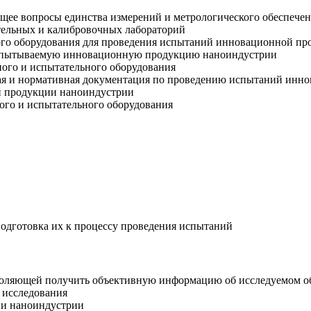
щее вопросы единства измерений и метрологического обеспече
тельных и калибровочных лабораторий
мого оборудования для проведения испытаний инновационной п
 испытываемую инновационную продукцию наноиндустрии
ного и испытательного оборудования
ая и нормативная документация по проведению испытаний инн
й продукции наноиндустрии
ого и испытательного оборудования
одготовка их к процессу проведения испытаний
зволяющей получить объективную информацию об исследуемом 
 исследования
ии наноиндустрии