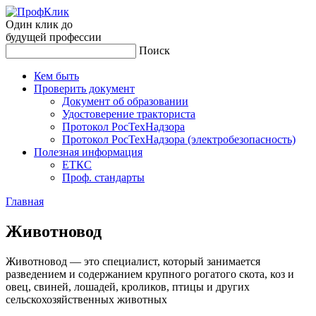
Один клик до
будущей
профессии
Поиск
Кем быть
Проверить документ
Документ об образовании
Удостоверение тракториста
Протокол РосТехНадзора
Протокол РосТехНадзора (электробезопасность)
Полезная информация
ЕТКС
Проф. стандарты
Главная
Жи­вот­но­вод
Животновод — это специалист, который занимается
разведением и содержанием крупного рогатого скота, коз и
овец, свиней, лошадей, кроликов, птицы и других
сельскохозяйственных животных