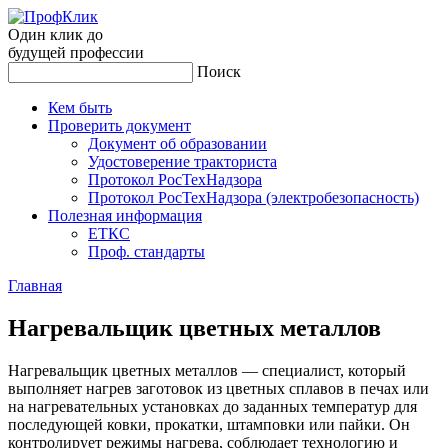
Один клик до
будущей
профессии
Поиск
Кем быть
Проверить документ
Документ об образовании
Удостоверение тракториста
Протокол РосТехНадзора
Протокол РосТехНадзора (электробезопасность)
Полезная информация
ЕТКС
Проф. стандарты
Главная
Наг­ре­валь­щик цвет­ных ме­тал­лов
Нагревальщик цветных металлов — специалист, который
выполняет нагрев заготовок из цветных сплавов в печах или
на нагревательных установках до заданных температур для
последующей ковки, прокатки, штамповки или пайки. Он
контролирует режимы нагрева, соблюдает технологию и