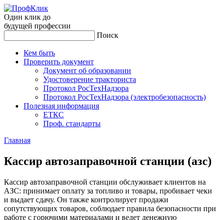
Один клик до
будущей
профессии
Поиск
Кем быть
Проверить документ
Документ об образовании
Удостоверение тракториста
Протокол РосТехНадзора
Протокол РосТехНадзора (электробезопасность)
Полезная информация
ЕТКС
Проф. стандарты
Главная
Кас­сир ав­то­зап­ра­воч­ной стан­ции (азс)
Кассир автозаправочной станции обслуживает клиентов на
АЗС: принимает оплату за топливо и товары, пробивает чеки
и выдает сдачу. Он также контролирует продажи
сопутствующих товаров, соблюдает правила безопасности при
работе с горючими материалами и ведет денежную