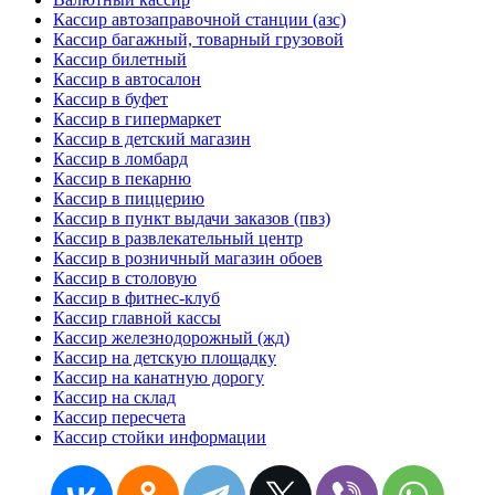
Кассир автозаправочной станции (азс)
Кассир багажный, товарный грузовой
Кассир билетный
Кассир в автосалон
Кассир в буфет
Кассир в гипермаркет
Кассир в детский магазин
Кассир в ломбард
Кассир в пекарню
Кассир в пиццерию
Кассир в пункт выдачи заказов (пвз)
Кассир в развлекательный центр
Кассир в розничный магазин обоев
Кассир в столовую
Кассир в фитнес-клуб
Кассир главной кассы
Кассир железнодорожный (жд)
Кассир на детскую площадку
Кассир на канатную дорогу
Кассир на склад
Кассир пересчета
Кассир стойки информации