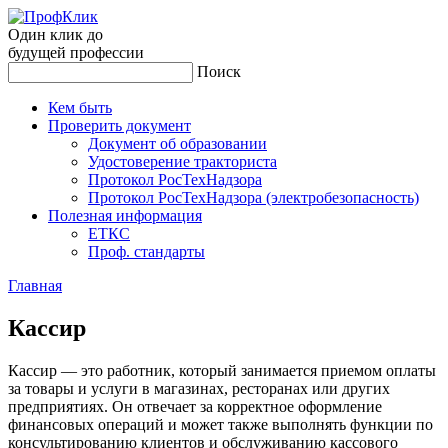
Один клик до
будущей
профессии
Поиск
Кем быть
Проверить документ
Документ об образовании
Удостоверение тракториста
Протокол РосТехНадзора
Протокол РосТехНадзора (электробезопасность)
Полезная информация
ЕТКС
Проф. стандарты
Главная
Кас­сир
Кассир — это работник, который занимается приемом оплаты
за товары и услуги в магазинах, ресторанах или других
предприятиях. Он отвечает за корректное оформление
финансовых операций и может также выполнять функции по
консультированию клиентов и обслуживанию кассового