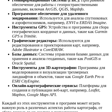
Геоинформационные системы (ГИС):
Программное
обеспечение для работы с геопространственными
данными, включая
ArcGIS
,
QGIS
,
MapInfo
.
Программное обеспечение для удаленного
зондирования:
Используется для анализа спутниковых
и аэрофотоснимков, например,
ENVI
и
ERDAS Imagine
.
Инструменты GPS:
Устройства и программы для сбора
географических координат и данных, такие как
Garmin
GPS
и
Trimble
.
Графические редакторы:
Используются для
редактирования и проектирования карт, например,
Adobe Illustrator
и
CorelDRAW
.
Базы данных:
Системы управления базами данных для
хранения и анализа геоданных, такие как
PostGIS
и
Oracle Spatial
.
Инструменты для 3D-картографии:
Программы для
моделирования и визуализации трехмерных
ландшафтов и объектов, такие как
Google Earth Pro
и
ESRI CityEngine
.
Онлайн-картографические сервисы:
Платформы для
создания и публикации веб-карт, например,
Leaflet
,
Mapbox
,
Google Maps API
.
Каждый из этих инструментов и программ может играть
важную роль в различных аспектах работы картографа, от