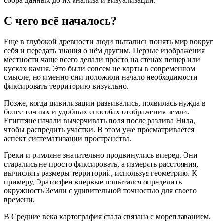
сбора данных до их анализа и визуализации.
С чего всё началось?
Еще в глубокой древности люди пытались понять мир вокруг
себя и передать знания о нём другим. Первые изображения
местности чаще всего делали просто на стенах пещер или
кусках камня. Это были совсем не карты в современном
смысле, но именно они положили начало необходимости
фиксировать территорию визуально.
Позже, когда цивилизации развивались, появилась нужда в
более точных и удобных способах отображения земли.
Египтяне начали вычерчивать поля после разлива Нила,
чтобы распредить участки. В этом уже просматривается
аспект систематизации пространства.
Греки и римляне значительно продвинулись вперед. Они
старались не просто фиксировать, а измерять расстояния,
вычислять размеры территорий, используя геометрию. К
примеру, Эратосфен впервые попытался определить
окружность Земли с удивительной точностью для своего
времени.
В Средние века картография стала связана с мореплаванием.