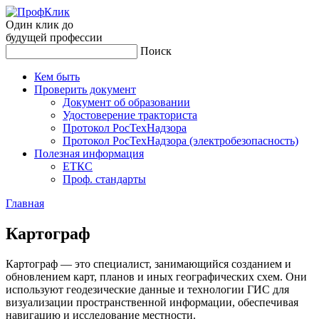
Один клик до
будущей
профессии
Поиск
Кем быть
Проверить документ
Документ об образовании
Удостоверение тракториста
Протокол РосТехНадзора
Протокол РосТехНадзора (электробезопасность)
Полезная информация
ЕТКС
Проф. стандарты
Главная
Кар­тограф
Картограф — это специалист, занимающийся созданием и
обновлением карт, планов и иных географических схем. Они
используют геодезические данные и технологии ГИС для
визуализации пространственной информации, обеспечивая
навигацию и исследование местности.