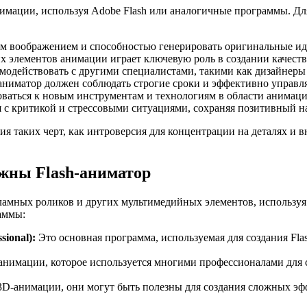
нимации, используя Adobe Flash или аналогичные программы. Д
м воображением и способностью генерировать оригинальные ид
 элементов анимации играет ключевую роль в создании качеств
имодействовать с другими специалистами, такими как дизайнеры
ниматор должен соблюдать строгие сроки и эффективно управля
ваться к новым инструментам и технологиям в области анимаци
 с критикой и стрессовыми ситуациями, сохраняя позитивный н
ия таких черт, как интроверсия для концентрации на деталях и 
жны Flash-аниматор
кламных роликов и других мультимедийных элементов, использу
аммы:
sional):
Это основная программа, используемая для создания Fla
нимации, которое используется многими профессионалами для с
3D-анимации, они могут быть полезны для создания сложных эф