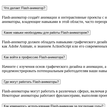
Что делает Flash-аниматор?
Flash-аниматор создаёт анимации и интерактивные проекты с 
аниматоры, владеющие навыками в этой области, часто переор
Какие навыки необходимы для работы Flash-аниматором?
Flash-аниматор должен обладать навыками графического диза
как Adobe Animate, и знанием ActionScript или его современны
Как войти в профессию Flash-аниматора?
Начните с изучения основ графического дизайна и анимации, а
продемонстрировать потенциальным работодателям ваши навык
Где могут работать Flash-аниматоры?
Flash-аниматоры могут работать в различных сферах, включая 
Некоторые аниматоры работают фрилансерами, выполняя проек
Как изменилось использование Flash-анимации за последние годы?