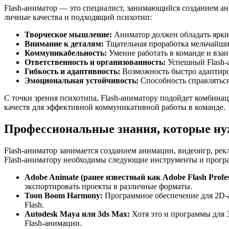
Flash-аниматор — это специалист, занимающийся созданием а
личные качества и подходящий психотип:
Творческое мышление:
Аниматор должен обладать ярки
Внимание к деталям:
Тщательная проработка мельчайших
Коммуникабельность:
Умение работать в команде и вза
Ответственность и организованность:
Успешный Flash-а
Гибкость и адаптивность:
Возможность быстро адаптиро
Эмоциональная устойчивость:
Способность справляться
С точки зрения психотипа, Flash-аниматору подойдет комбинац
качеств для эффективной коммуникативной работы в команде.
Профессиональные знания, которые ну
Flash-аниматор занимается созданием анимации, видеоигр, ре
Flash-аниматору необходимы следующие инструменты и прогр
Adobe Animate (ранее известный как Adobe Flash Profes
экспортировать проекты в различные форматы.
Toon Boom Harmony:
Программное обеспечение для 2D-а
Flash.
Autodesk Maya или 3ds Max:
Хотя это и программы для 
Flash-анимации.