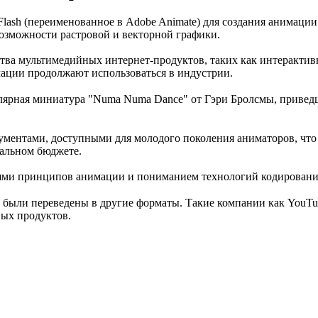
ash (переименованное в Adobe Animate) для создания анимации.
озможности растровой и векторной графики.
ства мультимедийных интернет-продуктов, таких как интеракти
ации продолжают использоваться в индустрии.
лярная миниатура "Numa Numa Dance" от Гэри Бролсмы, приведш
ументами, доступными для молодого поколения аниматоров, что
мальном бюджете.
иями принципов анимации и пониманием технологий кодировани
 были переведены в другие форматы. Такие компании как YouTube
ных продуктов.