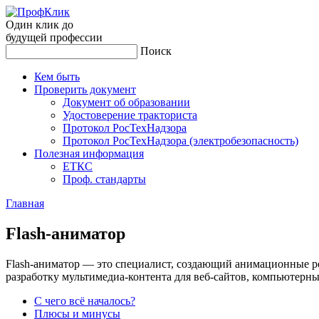
Один клик до
будущей
профессии
Поиск
Кем быть
Проверить документ
Документ об образовании
Удостоверение тракториста
Протокол РосТехНадзора
Протокол РосТехНадзора (электробезопасность)
Полезная информация
ЕТКС
Проф. стандарты
Главная
Flash-ани­матор
Flash-аниматор — это специалист, создающий анимационные р
разработку мультимедиа-контента для веб-сайтов, компьютерн
С чего всё началось?
Плюсы и минусы