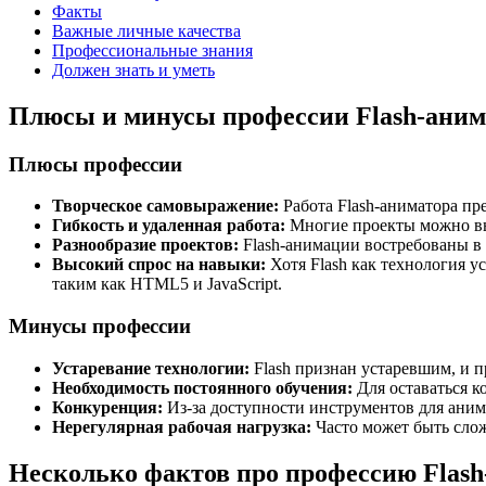
Факты
Важные личные качества
Профессиональные знания
Должен знать и уметь
Плюсы и минусы профессии Flash-аним
Плюсы профессии
Творческое самовыражение:
Работа Flash-аниматора пр
Гибкость и удаленная работа:
Многие проекты можно вып
Разнообразие проектов:
Flash-анимации востребованы в р
Высокий спрос на навыки:
Хотя Flash как технология у
таким как HTML5 и JavaScript.
Минусы профессии
Устаревание технологии:
Flash признан устаревшим, и п
Необходимость постоянного обучения:
Для оставаться к
Конкуренция:
Из-за доступности инструментов для аним
Нерегулярная рабочая нагрузка:
Часто может быть слож
Несколько фактов про профессию Flash