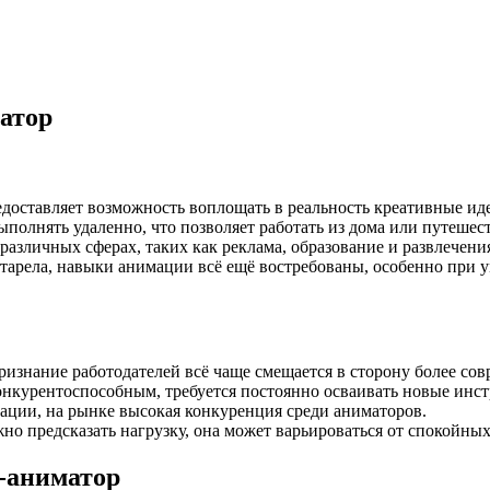
атор
едоставляет возможность воплощать в реальность креативные ид
олнять удаленно, что позволяет работать из дома или путешест
азличных сферах, таких как реклама, образование и развлечени
старела, навыки анимации всё ещё востребованы, особенно при 
ризнание работодателей всё чаще смещается в сторону более со
онкурентоспособным, требуется постоянно осваивать новые инс
ации, на рынке высокая конкуренция среди аниматоров.
но предсказать нагрузку, она может варьироваться от спокойных
-аниматор