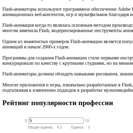
Flash-аниматоры используют программное обеспечение Adobe Fl
анимационных веб-контентов, игр и мультфильмов благодаря в
Flash-анимация когда-то являлась основным методом производ
многом заменила Flash, модернизированные инструменты аним
Одним из знаменитых примеров Flash-анимации является попу
анимаций в начале 2000-х годов.
Программы для создания Flash-анимации стали первыми инстр
конкурировали по качеству с крупными студиями, но на мини
Flash-аниматоры должны обладать навыками рисования, знан
Многие приложения и игры, изначально разработанные в Flash,
подталкивая к изменению подходов в разработке мультимедий
Рейтинг популярности профессии
0
10
Общая оценка:
9.3
Оценок:
3