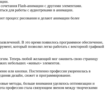
ации.
 сочетания Flash-анимации с другими элементами.
ться для работы с аудиотреками в анимации.
ают процесс рисования и делают анимации более
 развлечений. В это время появилось программное обеспечение,
умент, который позволял легко работать с векторной графикой
рогим. Теперь любой желающий мог оживить свою страницу
таких небольших «живых» элементов.
 меню или кнопки. Постепенно профессия укоренилась в
единяя дизайн, сюжет и программирование.
 новые методы, больше внимания уделялось оптимизации и
эта профессия стала связующим звеном между творческими