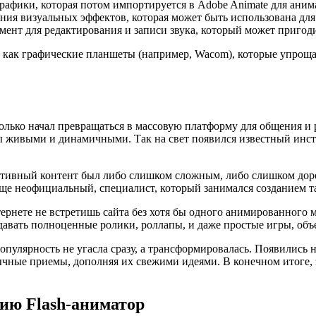
рафики, которая потом импортируется в Adobe Animate для аним
ния визуальных эффектов, которая может быть использована для
ент для редактирования и записи звука, который может пригоди
, как графические планшеты (например, Wacom), которые упрощ
 только начал превращаться в массовую платформу для общения и
ты живыми и динамичными. Так на свет появился известный инстр
активный контент был либо слишком сложным, либо слишком до
ще неофициальный, специалист, который занимался созданием 
тернете не встретишь сайта без хотя бы одного анимированного
давать полноценные ролики, роллапы, и даже простые игры, объ
опулярность не угасла сразу, а трансформировалась. Появились
чные приемы, дополняя их свежими идеями. В конечном итоге, 
ию Flash-аниматор