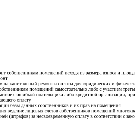
нт собственникам помещений исходя из размера взноса и площ
монт
м на капитальный ремонт и оплаты для юридических и физичес
обственникам помещений самостоятельно либо с участием треть
анное с ошибкой плательщика либо кредитной организации, при
дающего оплату
ции базы данных собственников и их прав на помещения
их ведение лицевых счетов собственников помещений многокв
ней (штрафов) за несвоевременную оплату в соответствии с зак