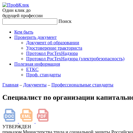
Один клик до
будущей
профессии
Поиск
Кем быть
Проверить документ
Документ об образовании
Удостоверение тракториста
Протокол РосТехНадзора
Протокол РосТехНадзора (электробезопасность)
Полезная информация
ЕТКС
Проф. стандарты
Главная
–
Документы
–
Профессиональные стандарты
Специалист по организации капитально
УТВЕРЖДЕН
приказом Министерства труда и социальной защиты Российск