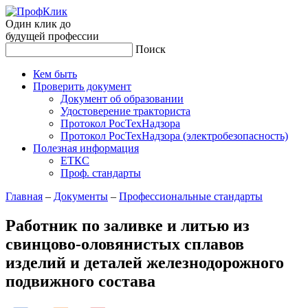
Один клик до
будущей
профессии
Поиск
Кем быть
Проверить документ
Документ об образовании
Удостоверение тракториста
Протокол РосТехНадзора
Протокол РосТехНадзора (электробезопасность)
Полезная информация
ЕТКС
Проф. стандарты
Главная
–
Документы
–
Профессиональные стандарты
Работник по заливке и литью из
свинцово-оловянистых сплавов
изделий и деталей железнодорожного
подвижного состава