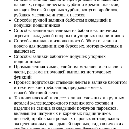
паровых, гидравлических турбин и крекинг-насосов,
колодок бугелей паровых турбин, конусов дробилок,
рубашек масляно-винтовых насосов
Способы ручной заливки баббитом вкладышей и
подушки подшипников
Способы машинной заливки на баббитозаливочном
агрегате вкладышей опорных и упорных подшипников
Способы выплавки изношенного баббита и заливка
нового для подшипников бурсовых, моторно-осевых и
дышловых
Способы заливки баббитом подушек упорных
подшипников
Промышленная химия, свойства металлов и сплавов в
части, регламентирующей выполнение трудовых
функций
Процесс подготовки стальной ленты к заливке баббитом
и технические требования, предъявляемые к
сталебаббитовой ленте
Технологический процесс заливки сложных и крупных
деталей железнодорожного подвижного состава и
изделий из свинца (вкладышей ползунов паровозов,
вкладышей шатунных и коренных подшипников
дизелей, пробок контрольных паровых котлов, валов
эксцентриковых, вкладышей паровых, гидравлических
турбин, крекинг-насосов, колодок бугелей паровых