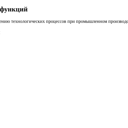
 функций
рению технологических процессов при промышленном производс
й