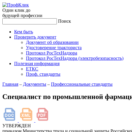
Один клик до
будущей
профессии
Поиск
Кем быть
Проверить документ
Документ об образовании
Удостоверение тракториста
Протокол РосТехНадзора
Протокол РосТехНадзора (электробезопасность)
Полезная информация
ЕТКС
Проф. стандарты
Главная
–
Документы
–
Профессиональные стандарты
Специалист по промышленной фармации
УТВЕРЖДЕН
приказом Министерства труда и социальной защиты Российск