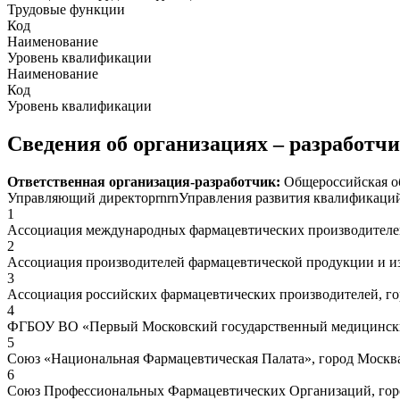
Трудовые функции
Код
Наименование
Уровень квалификации
Наименование
Код
Уровень квалификации
Сведения об организациях – разработч
Ответственная организация-разработчик:
Общероссийская об
Управляющий директорrnrnУправления развития квалификаци
1
Ассоциация международных фармацевтических производителе
2
Ассоциация производителей фармацевтической продукции и из
3
Ассоциация российских фармацевтических производителей, г
4
ФГБОУ ВО «Первый Московский государственный медицинский
5
Союз «Национальная Фармацевтическая Палата», город Москв
6
Союз Профессиональных Фармацевтических Организаций, гор