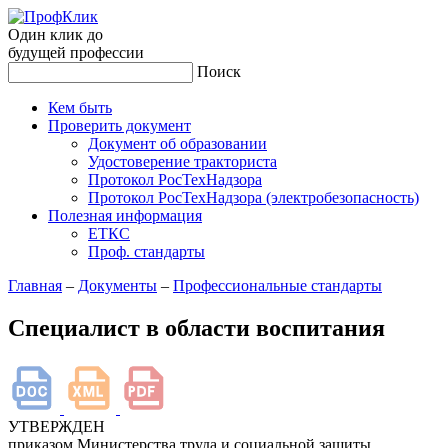
Один клик до
будущей
профессии
Поиск
Кем быть
Проверить документ
Документ об образовании
Удостоверение тракториста
Протокол РосТехНадзора
Протокол РосТехНадзора (электробезопасность)
Полезная информация
ЕТКС
Проф. стандарты
Главная
–
Документы
–
Профессиональные стандарты
Специалист в области воспитания
УТВЕРЖДЕН
приказом Министерства труда и социальной защиты