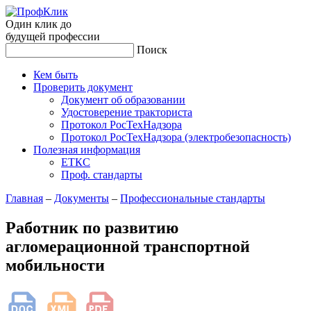
Один клик до
будущей
профессии
Поиск
Кем быть
Проверить документ
Документ об образовании
Удостоверение тракториста
Протокол РосТехНадзора
Протокол РосТехНадзора (электробезопасность)
Полезная информация
ЕТКС
Проф. стандарты
Главная
–
Документы
–
Профессиональные стандарты
Работник по развитию
агломерационной транспортной
мобильности