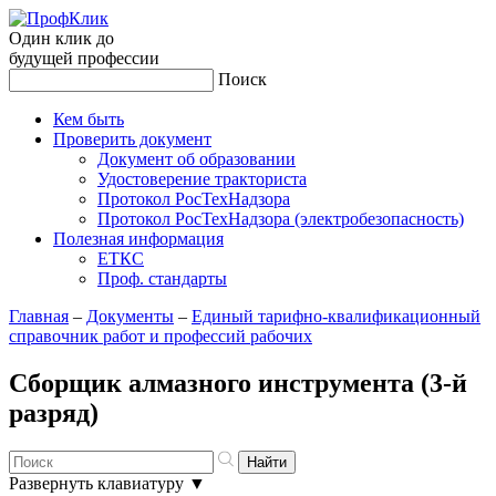
Один клик до
будущей
профессии
Поиск
Кем быть
Проверить документ
Документ об образовании
Удостоверение тракториста
Протокол РосТехНадзора
Протокол РосТехНадзора (электробезопасность)
Полезная информация
ЕТКС
Проф. стандарты
Главная
–
Документы
–
Единый тарифно-квалификационный
справочник работ и профессий рабочих
Сборщик алмазного инструмента (3-й
разряд)
Развернуть клавиатуру
▼