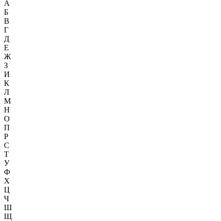
А
Б
В
Г
Д
Е
Ж
З
И
К
Л
М
Н
О
П
Р
С
Т
У
Ф
Х
Ц
Ч
Ш
Щ