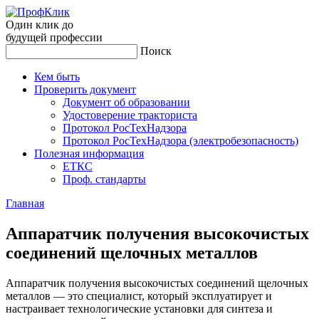
Один клик до
будущей
профессии
Поиск
Кем быть
Проверить документ
Документ об образовании
Удостоверение тракториста
Протокол РосТехНадзора
Протокол РосТехНадзора (электробезопасность)
Полезная информация
ЕТКС
Проф. стандарты
Главная
Ап­па­рат­чик по­луче­ния вы­соко­чис­тых
со­еди­нений ще­лоч­ных ме­тал­лов
Аппаратчик получения высокочистых соединений щелочных
металлов — это специалист, который эксплуатирует и
настраивает технологические установки для синтеза и