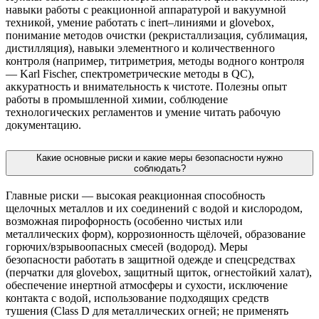
навыки работы с реакционной аппаратурой и вакуумной
техникой, умение работать с inert–линиями и glovebox,
понимание методов очистки (рекристаллизация, сублимация,
дистилляция), навыки элементного и количественного
контроля (например, титриметрия, методы водного контроля
— Karl Fischer, спектрометрические методы в QC),
аккуратность и внимательность к чистоте. Полезны опыт
работы в промышленной химии, соблюдение
технологических регламентов и умение читать рабочую
документацию.
Какие основные риски и какие меры безопасности нужно
соблюдать?
Главные риски — высокая реакционная способность
щелочных металлов и их соединений с водой и кислородом,
возможная пирофорность (особенно чистых или
металлических форм), коррозионность щёлочей, образование
горючих/взрывоопасных смесей (водород). Меры
безопасности работать в защитной одежде и спецсредствах
(перчатки для glovebox, защитный щиток, огнестойкий халат),
обеспечение инертной атмосферы и сухости, исключение
контакта с водой, использование подходящих средств
тушения (Class D для металлических огней; не применять