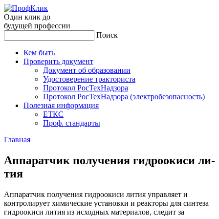
Один клик до
будущей
профессии
Поиск
Кем быть
Проверить документ
Документ об образовании
Удостоверение тракториста
Протокол РосТехНадзора
Протокол РосТехНадзора (электробезопасность)
Полезная информация
ЕТКС
Проф. стандарты
Главная
Ап­па­рат­чик по­луче­ния гид­ро­оки­си ли­
тия
Аппаратчик получения гидроокиси лития управляет и
контролирует химические установки и реакторы для синтеза
гидроокиси лития из исходных материалов, следит за