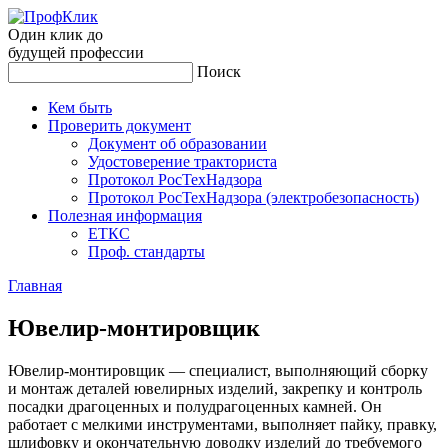
Один клик до
будущей
профессии
Поиск
Кем быть
Проверить документ
Документ об образовании
Удостоверение тракториста
Протокол РосТехНадзора
Протокол РосТехНадзора (электробезопасность)
Полезная информация
ЕТКС
Проф. стандарты
Главная
Юве­лир-мон­ти­ров­щик
Ювелир-монтировщик — специалист, выполняющий сборку
и монтаж деталей ювелирных изделий, закрепку и контроль
посадки драгоценных и полудрагоценных камней. Он
работает с мелкими инструментами, выполняет пайку, правку,
шлифовку и окончательную доводку изделий до требуемого