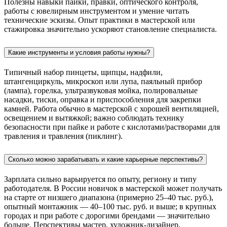
Полезны навыки пайки, правки, оптического контроля,
работы с ювелирным инструментом и умение читать
технические эскизы. Опыт практики в мастерской или
стажировка значительно ускоряют становление специалиста.
Какие инструменты и условия работы нужны?
Типичный набор пинцеты, щипцы, надфили,
штангенциркуль, микроскоп или лупа, паяльный прибор
(лампа), горелка, ультразвуковая мойка, полировальные
насадки, тиски, оправка и приспособления для закрепки
камней. Работа обычно в мастерской с хорошей вентиляцией,
освещением и вытяжкой; важно соблюдать технику
безопасности при пайке и работе с кислотами/растворами для
травления и травления (пиклинг).
Сколько можно зарабатывать и какие карьерные перспективы?
Зарплата сильно варьируется по опыту, региону и типу
работодателя. В России новичок в мастерской может получать
на старте от низшего диапазона (примерно 25–40 тыс. руб.),
опытный монтажник — 40–100 тыс. руб. и выше; в крупных
городах и при работе с дорогими брендами — значительно
больше. Перспективы мастер, художник‑дизайнер,