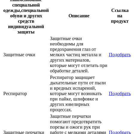
специальной
одежды,специальной
Ссылка
обуви и других
Описание
на
средств
продукт
индивидуальной
защиты
Защитные очки
необходимы для
предохранения глаз от
Защитные очки
мелких частиц металла и
Подобрать
других материалов,
которые могут отлетать при
обработке деталей.
Респиратор защищает
дыхательные пути от пыли
и вредных испарений,
Респиратор
которые могут возникать
Подобрать
при пайке, шлифовке и
других ювелирных
процессах.
Защитные перчатки
помогают предотвратить
порезы и ожоги рук при
Защитные перчатки
работе с мелкими деталями
Подобрать