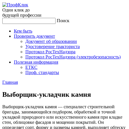
Один клик до
будущей
профессии
Поиск
Кем быть
Проверить документ
Документ об образовании
Удостоверение тракториста
Протокол РосТехНадзора
Протокол РосТехНадзора (электробезопасность)
Полезная информация
ЕТКС
Проф. стандарты
Главная
Вы­бор­щик-ук­ладчик кам­ня
Выборщик-укладчик камня — специалист строительной
бригады, занимающийся подбором, обработкой и точной
укладкой природного или искусственного камня при кладке
стен, облицовке фасадов и мощении покрытий. Он
определяет сорт, форму и размеры камней, выполняет обтеску