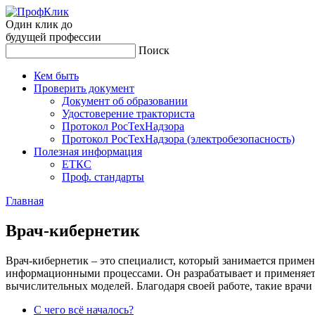
Один клик до
будущей
профессии
Поиск
Кем быть
Проверить документ
Документ об образовании
Удостоверение тракториста
Протокол РосТехНадзора
Протокол РосТехНадзора (электробезопасность)
Полезная информация
ЕТКС
Проф. стандарты
Главная
Врач-ки­бер­не­тик
Врач-кибернетик – это специалист, который занимается приме
информационными процессами. Он разрабатывает и применяет 
вычислительных моделей. Благодаря своей работе, такие врач
С чего всё началось?