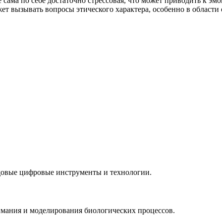
 сама по себе достаточно стрессовая, что может приводить к э
 вызывать вопросы этического характера, особенно в области 
довые цифровые инструменты и технологии.
имания и моделирования биологических процессов.