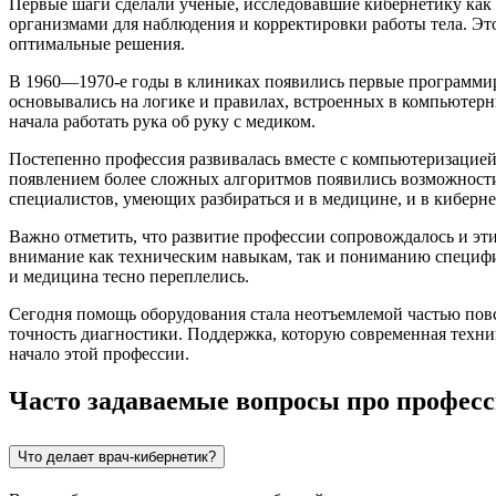
Первые шаги сделали ученые, исследовавшие кибернетику ка
организмами для наблюдения и корректировки работы тела. Эт
оптимальные решения.
В 1960—1970-е годы в клиниках появились первые программи
основывались на логике и правилах, встроенных в компьютер
начала работать рука об руку с медиком.
Постепенно профессия развивалась вместе с компьютеризацией
появлением более сложных алгоритмов появились возможности
специалистов, умеющих разбираться и в медицине, и в киберн
Важно отметить, что развитие профессии сопровождалось и эт
внимание как техническим навыкам, так и пониманию специфик
и медицина тесно переплелись.
Сегодня помощь оборудования стала неотъемлемой частью пов
точность диагностики. Поддержка, которую современная техни
начало этой профессии.
Часто задаваемые вопросы про профес
Что делает врач-кибернетик?