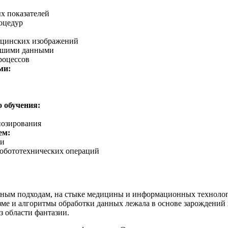
х показателей
оцедур
ицинских изображений
льшими данными
роцессов
ми:
 обучения:
нозирования
ем:
ми
обототехнических операций
рным подходам, на стыке медицины и информационных технолог
зме и алгоритмы обработки данных лежала в основе зарождений
з области фантазии.