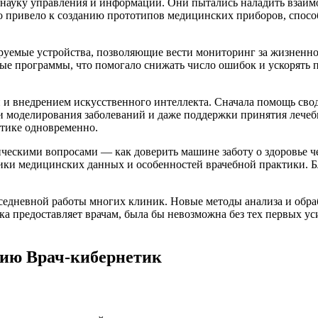
к науку управления и информации. Они пытались наладить вза
о привело к созданию прототипов медицинских приборов, способ
руемые устройства, позволяющие вести мониторинг за жизненн
ные программы, что помогало снижать число ошибок и ускорять
 и внедрением искусственного интеллекта. Сначала помощь свод
 моделирования заболеваний и даже поддержки принятия лечебн
етике одновременно.
ическими вопросами — как доверить машине заботу о здоровье ч
и медицинских данных и особенностей врачебной практики. Бла
седневной работы многих клиник. Новые методы анализа и обр
ка предоставляет врачам, была бы невозможна без тех первых у
сию Врач-кибернетик