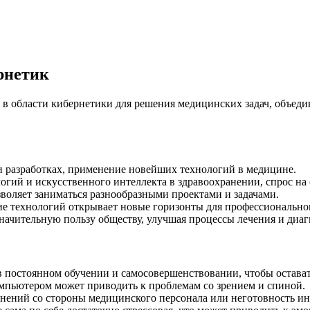
рнетик
 в области кибернетики для решения медицинских задач, объед
и разработках, применение новейших технологий в медицине.
гий и искусственного интеллекта в здравоохранении, спрос на 
зволяет заниматься разнообразными проектами и задачами.
е технологий открывает новые горизонты для профессиональног
ачительную пользу обществу, улучшая процессы лечения и диаг
 постоянном обучении и самосовершенствовании, чтобы остават
омпьютером может приводить к проблемам со зрением и спиной.
ений со стороны медицинского персонала или неготовность ин