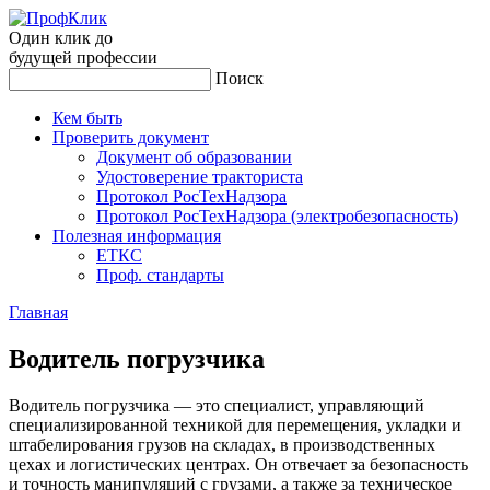
Один клик до
будущей
профессии
Поиск
Кем быть
Проверить документ
Документ об образовании
Удостоверение тракториста
Протокол РосТехНадзора
Протокол РосТехНадзора (электробезопасность)
Полезная информация
ЕТКС
Проф. стандарты
Главная
Во­дитель пог­рузчи­ка
Водитель погрузчика — это специалист, управляющий
специализированной техникой для перемещения, укладки и
штабелирования грузов на складах, в производственных
цехах и логистических центрах. Он отвечает за безопасность
и точность манипуляций с грузами, а также за техническое