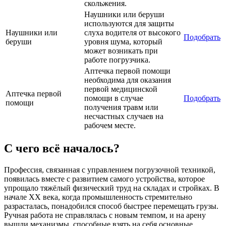
скольжения.
Наушники или беруши
используются для защиты
Наушники или
слуха водителя от высокого
Подобрать
беруши
уровня шума, который
может возникать при
работе погрузчика.
Аптечка первой помощи
необходима для оказания
первой медицинской
Аптечка первой
помощи в случае
Подобрать
помощи
получения травм или
несчастных случаев на
рабочем месте.
С чего всё началось?
Профессия, связанная с управлением погрузочной техникой,
появилась вместе с развитием самого устройства, которое
упрощало тяжёлый физический труд на складах и стройках. В
начале XX века, когда промышленность стремительно
разрасталась, понадобился способ быстрее перемещать грузы.
Ручная работа не справлялась с новым темпом, и на арену
вышли механизмы, способные взять на себя основные