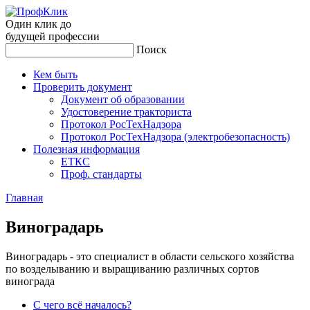
Один клик до
будущей
профессии
Поиск
Кем быть
Проверить документ
Документ об образовании
Удостоверение тракториста
Протокол РосТехНадзора
Протокол РосТехНадзора (электробезопасность)
Полезная информация
ЕТКС
Проф. стандарты
Главная
Ви­ног­ра­дарь
Виноградарь - это специалист в области сельского хозяйства
по возделыванию и выращиванию различных сортов
винограда
С чего всё началось?