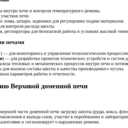
 внутри печи и контроля температурного режима.
участков печи.
 ломы, штыри, задвижки для регулировки подачи материалов.
ля контроля расхода шихты.
, респираторы для безопасной работы в условиях высокой темп
ми печами
) — для мониторинга и управления технологическим процессом
я)
— для разработки проектов технических устройств и систем 
ализа тепловых и механических процессов внутри печи и оптим
ля анализа состава шихты и качества производимого чугуна.
ала параметров работы и отчетности.
сию Верховой доменной печи
верхней части доменной печи загрузку шихты (руды, кокса, флюс
тановления и выхода газов, участие в опробовании и лаборатор
казателями и сигнализирует о нарушениях режима.