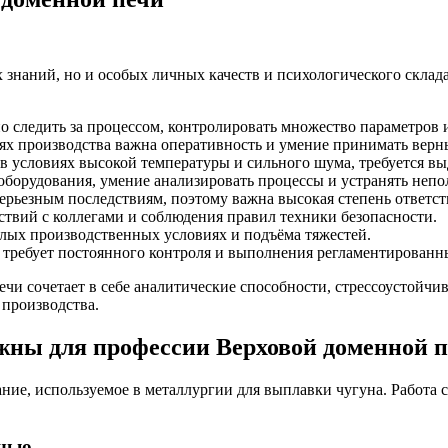
х знаний, но и особых личных качеств и психологического скла
 следить за процессом, контролировать множество параметров и
ях производства важна оперативность и умение принимать верн
в условиях высокой температуры и сильного шума, требуется вы
орудования, умение анализировать процессы и устранять непо
ерьезным последствиям, поэтому важна высокая степень ответст
твий с коллегами и соблюдения правил техники безопасности.
ёлых производственных условиях и подъёма тяжестей.
требует постоянного контроля и выполнения регламентированн
ечи сочетает в себе аналитические способности, стрессоустойчи
 производства.
ны для профессии Верховой доменной 
ние, используемое в металлургии для выплавки чугуна. Работа 
ечью