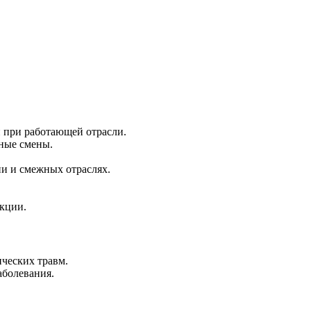
 при работающей отрасли.
нные смены.
ии и смежных отраслях.
укции.
ических травм.
аболевания.