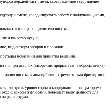
еупоров верхней части печи, своевременное уведомление
ледующей смене, координировать работу с поддувальщиками,
ольная), лотки, распределители шихты.
ние и качество чугуна.
ине, индикаторы засоров и просадок.
рпретация показаний для принятия решений.
ствия при авариях (засорение, прорыв газа, выбросы шлака).
налипания шихты, взаимодействие с ремонтными бригадами и
ты, контроль уровня горна и координацию с оператором и
и рудой, коксом и флюсами, повышает вашу ценность для
 на рынке труда.