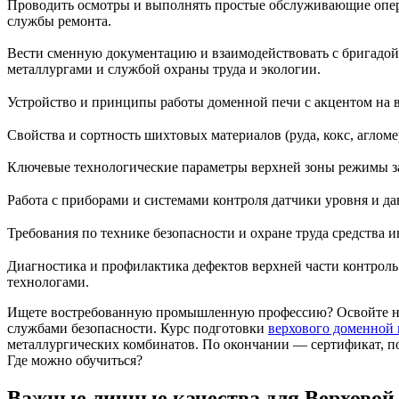
Проводить осмотры и выполнять простые обслуживающие операц
службы ремонта.
Вести сменную документацию и взаимодействовать с бригадой
металлургами и службой охраны труда и экологии.
Устройство и принципы работы доменной печи с акцентом на в
Свойства и сортность шихтовых материалов (руда, кокс, агломе
Ключевые технологические параметры верхней зоны режимы зар
Работа с приборами и системами контроля датчики уровня и д
Требования по технике безопасности и охране труда средства 
Диагностика и профилактика дефектов верхней части контрол
технологами.
Ищете востребованную промышленную профессию? Освойте нав
службами безопасности. Курс подготовки
верхового доменной
металлургических комбинатов. По окончании — сертификат, по
Где можно обучиться?
Важные личные качества для Верховой