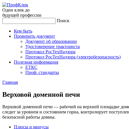
Один клик до
будущей
профессии
Поиск
Кем быть
Проверить документ
Документ об образовании
Удостоверение тракториста
Протокол РосТехНадзора
Протокол РосТехНадзора (электробезопасность)
Полезная информация
ЕТКС
Проф. стандарты
Главная
Вер­хо­вой до­мен­ной пе­чи
Верховой доменной печи — рабочий на верхней площадке домен
следит за уровнем и состоянием горна, контролирует поступле
безопасной работы домны.
Плюсы и минусы