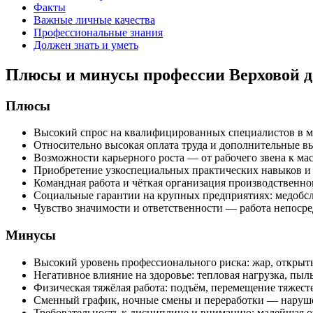
Факты
Важные личные качества
Профессиональные знания
Должен знать и уметь
Плюсы и минусы профессии Верховой д
Плюсы
Высокий спрос на квалифицированных специалистов в ме
Относительно высокая оплата труда и дополнительные в
Возможности карьерного роста — от рабочего звена к мас
Приобретение узкоспециальных практических навыков и о
Командная работа и чёткая организация производственно
Социальные гарантии на крупных предприятиях: медобсл
Чувство значимости и ответственности — работа непосре
Минусы
Высокий уровень профессионального риска: жар, открыты
Негативное влияние на здоровье: тепловая нагрузка, пы
Физическая тяжёлая работа: подъём, перемещение тяжест
Сменный график, ночные смены и переработки — наруше
Требовательность к дисциплине и вниманию: малейшая о