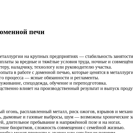
оменной печи
таллургии на крупных предприятиях — стабильность занятости
ыплаты за вредные и тяжёлые условия труда, ночные и совмещё
теру, наладчику, технологу или руководителю участка.
пыта в работе с доменной печью, которые ценятся в металлург
го процесса — ясные обязанности и регламенты.
уживание, спецодежда, обучение и переподготовка.
дственно влияет на производственный результат и выпуск прод
й огонь, расплавленный металл, риск ожогов, взрывов и механ
ль, дымовые и газовые выбросы, шум — возможны хронические з
ей, длительное пребывание в напряжённой позе и на ногах.
ние биоритмов, сложность совмещения с семейной жизнью.
шибка может привести к аварии или серьёзным потерям.