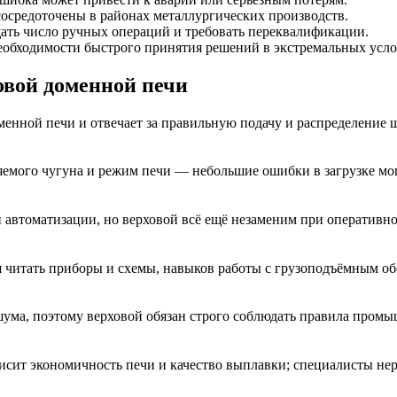
осредоточены в районах металлургических производств.
щать число ручных операций и требовать переквалификации.
необходимости быстрого принятия решений в экстремальных усло
овой доменной печи
менной печи и отвечает за правильную подачу и распределение ш
авляемого чугуна и режим печи — небольшие ошибки в загрузке 
автоматизации, но верховой всё ещё незаменим при оперативно
я читать приборы и схемы, навыков работы с грузоподъёмным об
ума, поэтому верховой обязан строго соблюдать правила промыш
исит экономичность печи и качество выплавки; специалисты не