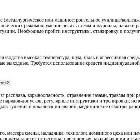
ие (металлургическое или машиностроительное училище/колледж
логических режимов, умение читать схемы и журналы, навыки р
ситуации. Необходимо пройти инструктажы, стажировку и получ
оизводства высокая температура, шум, пыль и агрессивная сред
 выходные. Требуется использование средств индивидуальной за
ются?
ызг расплава, взрывоопасность, отравление газами, травмы при
е нарядов-допусков, регулярные инструктажи и тренировки, исп
дков тушения и локализации аварий, медицинские осмотры рабо
о, мастера смены, наладчика, технолога доменного цеха или на
 оплаты зависит от региона, предприятия, квалификации и стаж