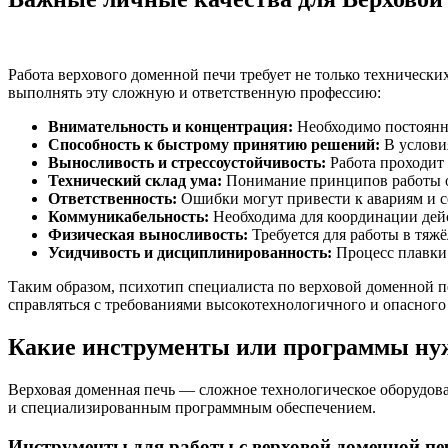
Работа верхового доменной печи требует не только технически
выполнять эту сложную и ответственную профессию:
Внимательность и концентрация:
Необходимо постоянно
Способность к быстрому принятию решений:
В услови
Выносливость и стрессоустойчивость:
Работа проходит 
Технический склад ума:
Понимание принципов работы об
Ответственность:
Ошибки могут привести к авариям и с
Коммуникабельность:
Необходима для координации дейс
Физическая выносливость:
Требуется для работы в тяж
Усидчивость и дисциплинированность:
Процесс плавки 
Таким образом, психотип специалиста по верховой доменной п
справляться с требованиями высокотехнологичного и опасного
Какие инструменты или программы нуж
Верховая доменная печь — сложное технологическое оборудова
и специализированным программным обеспечением.
Инструменты для работы с верховой доменной п