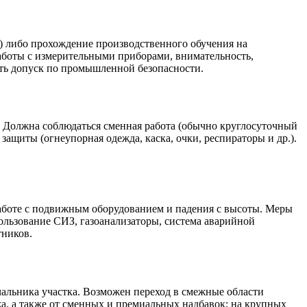
) либо прохождение производственного обучения на
аботы с измерительными приборами, внимательность,
ить допуск по промышленной безопасности.
а. Должна соблюдаться сменная работа (обычно круглосуточный
щиты (огнеупорная одежда, каска, очки, респираторы и др.).
 работе с подвижным оборудованием и падения с высоты. Меры
ользование СИЗ, газоанализаторы, система аварийной
тников.
чальника участка. Возможен переход в смежные области
а, а также от сменных и премиальных надбавок; на крупных