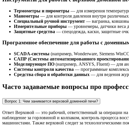
Термометры и пирометры
— для измерения температуры
Манометры
— для контроля давления внутри различных 
Специальный ручной инструмент
— вагранка, ковшовые
Измерительные приборы
— уровнемеры, датчики веса д
Защитные средства
— спецодежда, каски, защитные очки
Программное обеспечение для работы с доменны
SCADA-системы
(например, Wonderware, Siemens WinCC
САПР (Системы автоматизированного проектировани
Моделирующее ПО
(например, ANSYS, Fluent) — для ан
Системы контроля качества
— программные комплексы д
Средства сбора и обработки данных
— для ведения журн
Часто задаваемые вопросы про профес
Вопрос 1: Чем занимается верховой доменной печи?
Ответ Верховой — это рабочий, ответственный за операции на 
наблюдение за горловиной и колпаком, контроль процесса восс
машинистами. Также верховой следит за технологическими по