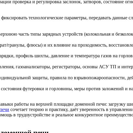
ии проверка и регулировка заслонок, затворов, состояние огн
 фиксировать технологические параметры, передавать данные с
ерхнюю часть типы зарядных устройств (колокольная и безколок
рат/гранулы, флюсы) и их влияние на проходимость, восстановле
ядки, профиль шихты, давление и температура газов на горлов
авления, газоанализаторы, регистраторы, основы АСУ ТП и инте
индивидуальной защиты, правила по взрывопожароопасности, дей
ь состояния футеровки и горловины, меры против заложений и 
ыки работы на верхней площадке доменной печи: загрузку ших
 печи
сочетает теорию и практику, даёт уверенность в управлени
мощь в трудоустройстве и реальное конкурентное преимущество
 доменной печи