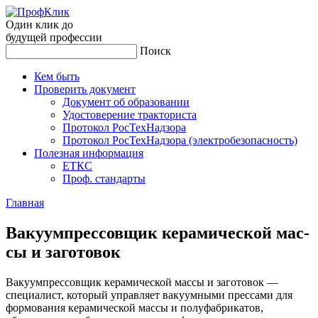
Один клик до
будущей
профессии
Поиск
Кем быть
Проверить документ
Документ об образовании
Удостоверение тракториста
Протокол РосТехНадзора
Протокол РосТехНадзора (электробезопасность)
Полезная информация
ЕТКС
Проф. стандарты
Главная
Ва­ку­ум­прес­совщик ке­рами­чес­кой мас­
сы и за­гото­вок
Вакуумпрессовщик керамической массы и заготовок —
специалист, который управляет вакуумными прессами для
формования керамической массы и полуфабрикатов,