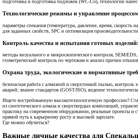
подготовка и подготовка подложек (WC-Co), технологии нанес
Технологические режимы и управление процессом
параметры спекания (температура, давление, время, скорость н
для заданных свойств, SPC и оптимизация производительности
Контроль качества и испытания готовых изделий
методы визуального и микроскопического контроля, SEM/EDS, 
геометрический контроль по чертежам и анализ причин отказов
Охрана труда, экологические и нормативные тре
безопасная работа с алмазной и сверхтонкой пылью, контроль
аварий; знание стандартов (GOST/ISO), ведение технологичес
Ищете востребованную высокотехнологичную профессию? Стан
из синтетического алмаза и сверхтвердых композиций, управл
практику на современном оборудовании, реальные проекты и 
прямой путь к карьерному росту и высокой зарплате.
Где можно обучиться?
Важные личные качества для Спекальщ