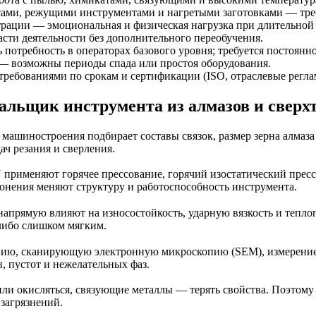
ссами, режущими инструментами и нагретыми заготовками — треб
ации — эмоциональная и физическая нагрузка при длительной р
сти деятельности без дополнительного переобучения.
 потребность в операторах базового уровня; требуется постоянн
 — возможны периоды спада или простоя оборудования.
ребованиями по срокам и сертификации (ISO, отраслевые регла
альщик инструмента из алмазов и сверх
машиностроения подбирает составы связок, размер зерна алмаза
ч резания и сверления.
применяют горячее прессование, горячий изостатический пресс
онения меняют структуру и работоспособность инструмента.
я напрямую влияют на износостойкость, ударную вязкость и тепл
либо слишком мягким.
пию, сканирующую электронную микроскопию (SEM), измерение
, пустот и нежелательных фаз.
или окисляться, связующие металлы — терять свойства. Поэтом
загрязнений.