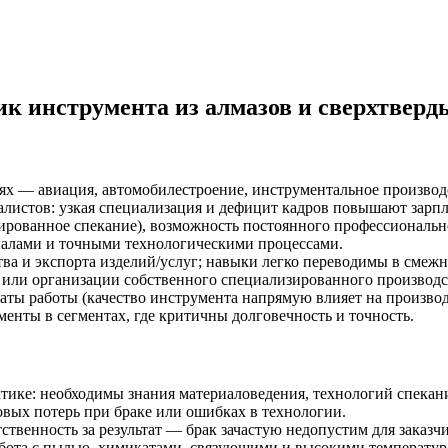
 инструмента из алмазов и сверхтверд
х — авиация, автомобилестроение, инструментальное производс
листов: узкая специализация и дефицит кадров повышают зарп
рованное спекание), возможность постоянного профессионально
алами и точными технологическими процессами.
а и экспорта изделий/услуг; навыки легко переводимы в смежн
 или организации собственного специализированного производст
аты работы (качество инструмента напрямую влияет на производ
енты в сегментах, где критичны долговечность и точность.
ике: необходимы знания материаловедения, технологий спекания
вых потерь при браке или ошибках в технологии.
ственность за результат — брак зачастую недопустим для заказч
абота с пылью, химикатами, связующими и высокими температура