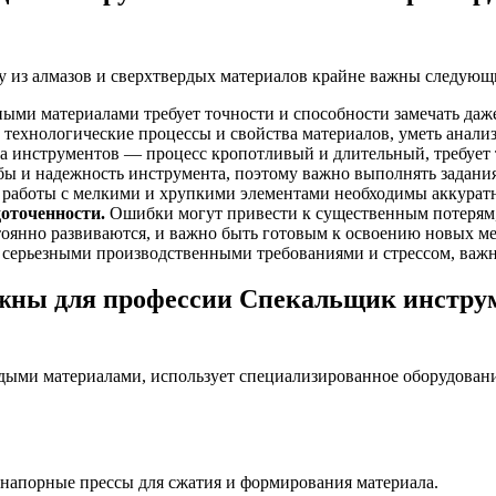
 из алмазов и сверхтвердых материалов крайне важны следующи
ыми материалами требует точности и способности замечать даж
ехнологические процессы и свойства материалов, уметь анализ
а инструментов — процесс кропотливый и длительный, требует 
бы и надежность инструмента, поэтому важно выполнять задания
работы с мелкими и хрупкими элементами необходимы аккуратно
доточенности.
Ошибки могут привести к существенным потерям, 
оянно развиваются, и важно быть готовым к освоению новых ме
с серьезными производственными требованиями и стрессом, важн
ны для профессии Спекальщик инструме
дыми материалами, использует специализированное оборудовани
апорные прессы для сжатия и формирования материала.