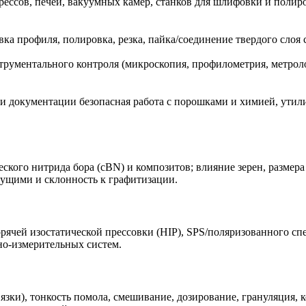
ессов, печей, вакуумных камер, станков для шлифовки и полиро
а профиля, полировка, резка, пайка/соединение твердого слоя 
трументального контроля (микроскопия, профилометрия, метроло
и документации безопасная работа с порошками и химией, утилиз
ского нитрида бора (cBN) и композитов; влияние зерен, размера
жущими и склонность к графитизации.
ячей изостатической прессовки (HIP), SPS/поляризованного спе
но-измерительных систем.
ки), тонкость помола, смешивание, дозирование, грануляция, кон