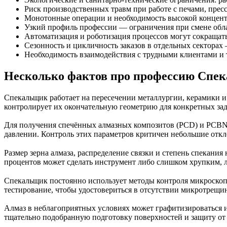
Риск производственных травм при работе с печами, пре
Монотонные операции и необходимость высокой концентр
Узкий профиль профессии — ограничения при смене обла
Автоматизация и роботизация процессов могут сокращать
Сезонность и цикличность заказов в отдельных секторах
Необходимость взаимодействия с трудными клиентами и т
Несколько фактов про профессию Спек
Спекальщик работает на пересечении металлургии, керамики и 
контролирует их окончательную геометрию для конкретных зада
Для получения спечённых алмазных композитов (PCD) и PCBN 
давлении. Контроль этих параметров критичен небольшие откл
Размер зерна алмаза, распределение связки и степень спекани
процентов может сделать инструмент либо слишком хрупким, 
Спекальщик постоянно использует методы контроля микроско
тестирование, чтобы удостовериться в отсутствии микротрещин
Алмаз в неблагоприятных условиях может графитизироваться 
тщательно подобранную подготовку поверхностей и защиту от 