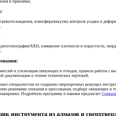
ения и припайки.
:
агрева/охлаждения, атмосфера/вакуум), контроль усадки и дефор
.
:
рентгенография/XRD, измерение плотности и пористости, твердо
.
бования:
 эмиссий и утилизация связующих и отходов, правила работы с 
кой документации и чтение технических чертежей.
ьте специалистом по созданию сверхпрочных режущих инструм
ению режимами спекания и прессования, подбору связующих и те
стажировки. Подробную программу и навыки предлагает
Спекаль
ик инструмента из алмазов и сверхтвер