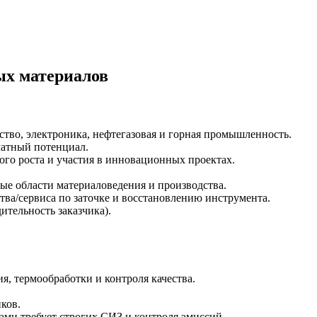
ых материалов
тво, электроника, нефтегазовая и горная промышленность.
латный потенциал.
го роста и участия в инновационных проектах.
ые области материаловедения и производства.
ва/сервиса по заточке и восстановлению инструмента.
ительность заказчика).
, термообработки и контроля качества.
иков.
ми требует строгих СИЗ и контроля эмиссий.