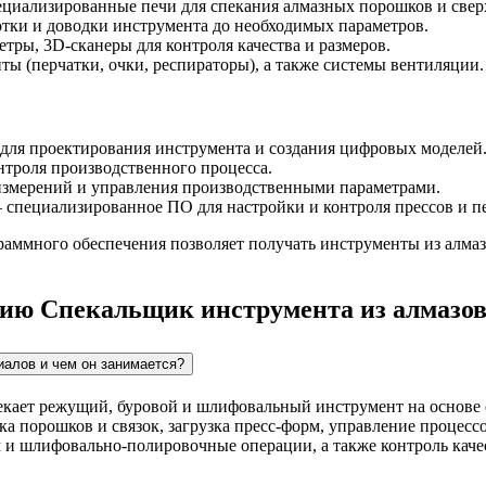
циализированные печи для спекания алмазных порошков и свер
тки и доводки инструмента до необходимых параметров.
ры, 3D-сканеры для контроля качества и размеров.
ы (перчатки, очки, респираторы), а также системы вентиляции.
ля проектирования инструмента и создания цифровых моделей
троля производственного процесса.
измерений и управления производственными параметрами.
специализированное ПО для настройки и контроля прессов и п
аммного обеспечения позволяет получать инструменты из алмаз
сию Спекальщик инструмента из алмазов
иалов и чем он занимается?
екает режущий, буровой и шлифовальный инструмент на основе с
ка порошков и связок, загрузка пресс-форм, управление процессо
 и шлифовально-полировочные операции, а также контроль каче