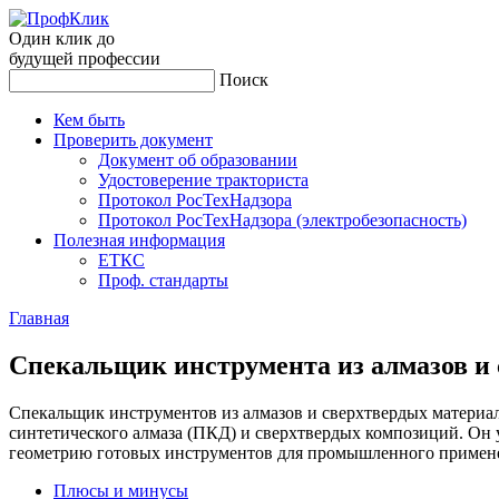
Один клик до
будущей
профессии
Поиск
Кем быть
Проверить документ
Документ об образовании
Удостоверение тракториста
Протокол РосТехНадзора
Протокол РосТехНадзора (электробезопасность)
Полезная информация
ЕТКС
Проф. стандарты
Главная
Спе­каль­щик инс­тру­мен­та из ал­ма­зов и
Спекальщик инструментов из алмазов и сверхтвердых материа
синтетического алмаза (ПКД) и сверхтвердых композиций. Он 
геометрию готовых инструментов для промышленного примен
Плюсы и минусы