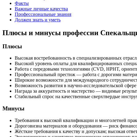
Факты
Важные личные качества
Профессиональные знания
Должен знать и уметь
Плюсы и минусы профессии Спекальщик
Плюсы
Высокая востребованность в специализированных отрасля
Высокий уровень оплаты для квалифицированных специа
Работа с передовыми технологиями (CVD, HPHT, ориенти
Профессиональный престиж — работа с дорогими матери
Широкие возможности для международного сотрудничеств
Возможность развития в научно-исследовательской сфере
Награда за аккуратность и мастерство — видимые результ
Стабильный спрос на качественные сверхтвердые инструм
Минусы
Требования к высокой квалификации и многолетней практ
Дороговизна материалов и оборудования — риск финансо
Жёсткие требования к качеству и допускам; высокая ответ
Экологические и санитарно-технические ограничения: р