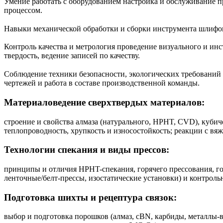
Умение работать с оборудованием настройка и обслуживание пр
процессом.
Навыки механической обработки и сборки инструмента шлифовк
Контроль качества и метрология проведение визуального и инс
твердость, ведение записей по качеству.
Соблюдение техники безопасности, экологических требований 
чертежей и работа в составе производственной команды.
Материаловедение сверхтвердых материалов:
строение и свойства алмаза (натурального, HPHT, CVD), кубиче
теплопроводность, хрупкость и износостойкость; реакции с вя
Технологии спекания и виды прессов:
принципы и отличия HPHT-спекания, горячего прессования, гор
ленточные/белт-прессы, изостатические установки) и контроль
Подготовка шихты и рецептура связок:
выбор и подготовка порошков (алмаз, cBN, карбиды, металлы-вяз