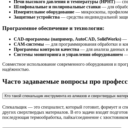
Печи высокого давления и температуры (HPHT)
— спе
Шлифовальные и полировальные станки
— для обрабо
Измерительное оборудование
— микроскопы, профиломет
Защитные устройства
— средства индивидуальной защит
Программное обеспечение и технологии:
CAD-программы (например, AutoCAD, SolidWorks)
— д
CAM-системы
— для программирования обработки и кон
Программы контроля качества
— для анализа данных 
Системы мониторинга и управления оборудованием
— 
Совместное использование современного оборудования и прогр
надёжностью.
Часто задаваемые вопросы про профес
Кто такой спекальщик инструмента из алмазов и сверхтвердых матер
Спекальщик — это специалист, который готовит, формует и сп
других сверхтвердых материалов. В его задачи входят подготов
последующая термообработка, пайка/соединение с хвостовиком