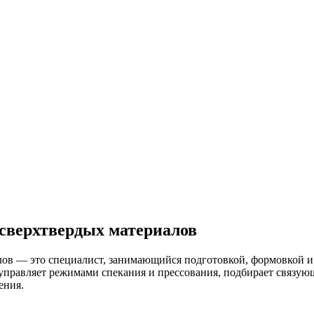
 сверх­твер­дых ма­тери­алов
лов — это специалист, занимающийся подготовкой, формовкой и
управляет режимами спекания и прессования, подбирает связую
ения.