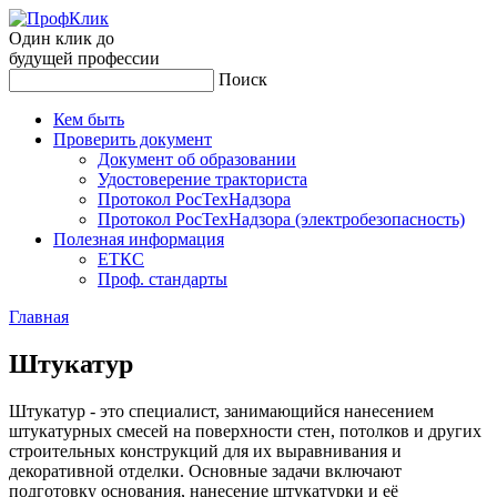
Один клик до
будущей
профессии
Поиск
Кем быть
Проверить документ
Документ об образовании
Удостоверение тракториста
Протокол РосТехНадзора
Протокол РосТехНадзора (электробезопасность)
Полезная информация
ЕТКС
Проф. стандарты
Главная
Шту­катур
Штукатур - это специалист, занимающийся нанесением
штукатурных смесей на поверхности стен, потолков и других
строительных конструкций для их выравнивания и
декоративной отделки. Основные задачи включают
подготовку основания, нанесение штукатурки и её