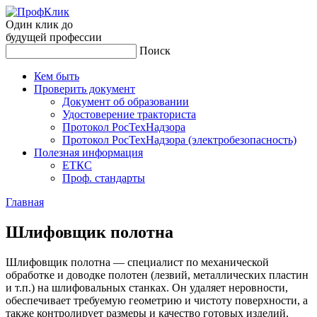
Один клик до
будущей
профессии
Поиск
Кем быть
Проверить документ
Документ об образовании
Удостоверение тракториста
Протокол РосТехНадзора
Протокол РосТехНадзора (электробезопасность)
Полезная информация
ЕТКС
Проф. стандарты
Главная
Шли­фов­щик по­лот­на
Шлифовщик полотна — специалист по механической
обработке и доводке полотен (лезвий, металлических пластин
и т.п.) на шлифовальных станках. Он удаляет неровности,
обеспечивает требуемую геометрию и чистоту поверхности, а
также контролирует размеры и качество готовых изделий.