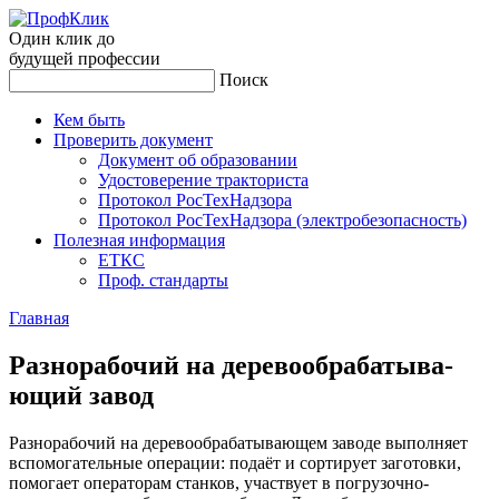
Один клик до
будущей
профессии
Поиск
Кем быть
Проверить документ
Документ об образовании
Удостоверение тракториста
Протокол РосТехНадзора
Протокол РосТехНадзора (электробезопасность)
Полезная информация
ЕТКС
Проф. стандарты
Главная
Раз­но­рабо­чий на де­рево­об­ра­баты­ва­
ющий за­вод
Разнорабочий на деревообрабатывающем заводе выполняет
вспомогательные операции: подаёт и сортирует заготовки,
помогает операторам станков, участвует в погрузочно-