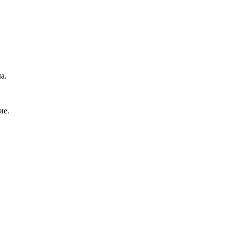
а.
ие.