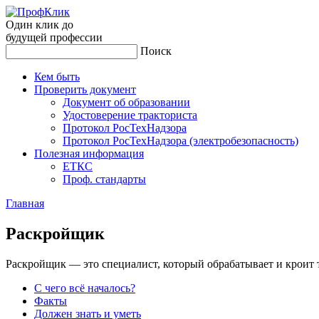
Один клик до
будущей
профессии
Поиск
Кем быть
Проверить документ
Документ об образовании
Удостоверение тракториста
Протокол РосТехНадзора
Протокол РосТехНадзора (электробезопасность)
Полезная информация
ЕТКС
Проф. стандарты
Главная
Рас­крой­щик
Раскройщик — это специалист, который обрабатывает и кроит 
С чего всё началось?
Факты
Должен знать и уметь