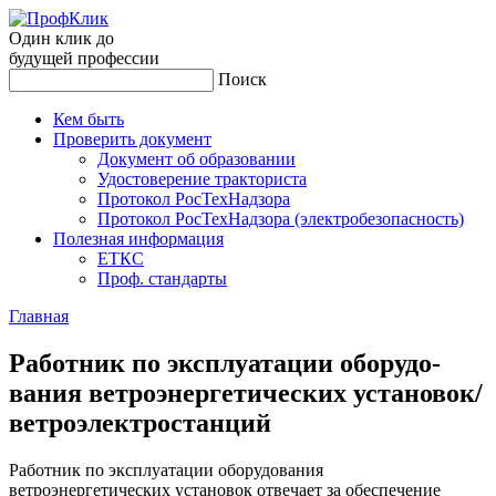
Один клик до
будущей
профессии
Поиск
Кем быть
Проверить документ
Документ об образовании
Удостоверение тракториста
Протокол РосТехНадзора
Протокол РосТехНадзора (электробезопасность)
Полезная информация
ЕТКС
Проф. стандарты
Главная
Ра­бот­ник по экс­плу­ата­ции обо­рудо­
вания вет­ро­энер­ге­тичес­ких ус­та­новок/
вет­ро­элек­трос­танций
Работник по эксплуатации оборудования
ветроэнергетических установок отвечает за обеспечение