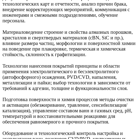
технологических карт и отчетности, анализ причин брака,
внедрение корректирующих мероприятий, коммуникация с
инженерами и смежными подразделениями, обучение
персонала.
Материаловедение строение и свойства алмазных порошков,
кристаллов и сверхтвердых материалов (cBN, SiC и пр.),
влияние размера частиц, морфологии и поверхностной химии
на поведение при плакировке, термическая и химическая
стойкость, склонность к графитизации.
Технологии нанесения покрытий принципы и области
применения электролитического и бесэлектролитного
(автофосфорного) осаждения, PVD/CVD, напыления,
металлизации и пайки; выбор технологии в зависимости от
требований к адгезии, толщине и функциональности слоя.
Подготовка поверхности и химия процессов методы очистки
и активации (обезжиривание, травление, сенсибилизация/
катализация), управление составом ванн и газовых сред, pH,
температурой и восстановительными реакциями для
обеспечения равномерного и прочного покрытия.
Оборудование и технологический контроль настройка и
эксплуатация ванн, реакторов CVD/PVD, ультразвуковых