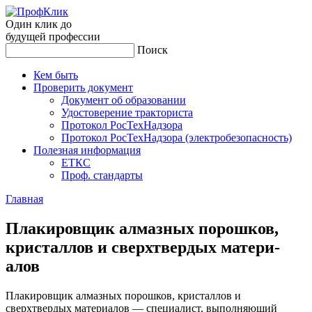
Один клик до
будущей
профессии
Поиск
Кем быть
Проверить документ
Документ об образовании
Удостоверение тракториста
Протокол РосТехНадзора
Протокол РосТехНадзора (электробезопасность)
Полезная информация
ЕТКС
Проф. стандарты
Главная
Пла­киров­щик ал­мазных по­рош­ков,
крис­таллов и сверх­твер­дых ма­тери­
алов
Плакировщик алмазных порошков, кристаллов и
сверхтвердых материалов — специалист, выполняющий