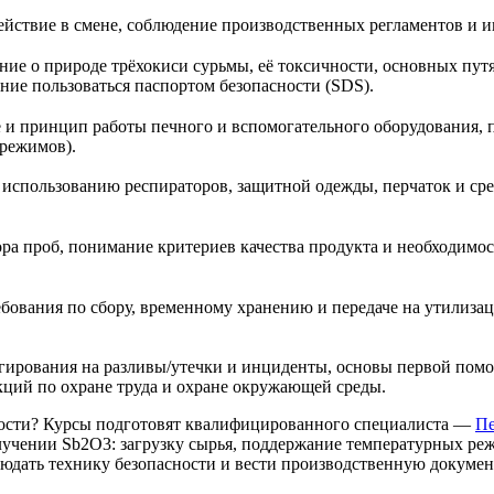
ействие в смене, соблюдение производственных регламентов и 
ие о природе трёхокиси сурьмы, её токсичности, основных путях
ие пользоваться паспортом безопасности (SDS).
 и принцип работы печного и вспомогательного оборудования, п
 режимов).
 использованию респираторов, защитной одежды, перчаток и сре
а проб, понимание критериев качества продукта и необходимос
ебования по сбору, временному хранению и передаче на утилиз
агирования на разливы/утечки и инциденты, основы первой пом
ций по охране труда и охране окружающей среды.
сти? Курсы подготовят квалифицированного специалиста —
Пе
лучении Sb2O3: загрузку сырья, поддержание температурных ре
блюдать технику безопасности и вести производственную докуме