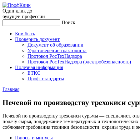
Один клик до
будущей
профессии
Поиск
Кем быть
Проверить документ
Документ об образовании
Удостоверение тракториста
Протокол РосТехНадзора
Протокол РосТехНадзора (электробезопасность)
Полезная информация
ЕТКС
Проф. стандарты
Главная
Пе­чевой по про­из­водс­тву тре­хоки­си су
Печевой по производству трехокиси сурьмы — специалист, отв
подачу сырья, поддержание температурных и технологических 
соблюдает требования техники безопасности, охраны труда и
Плюсы и минусы