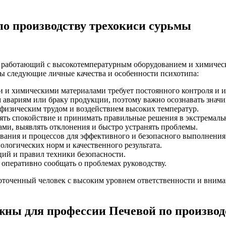
по производству трехокиси сурьмы
т, работающий с высокотемпературным оборудованием и химиче
ы следующие личные качества и особенности психотипа:
и и химическими материалами требует постоянного контроля и 
авариям или браку продукции, поэтому важно осознавать значи
физическим трудом и воздействием высоких температур.
ть спокойствие и принимать правильные решения в экстремаль
ами, выявлять отклонения и быстро устранять проблемы.
ания и процессов для эффективного и безопасного выполнения 
логических норм и качественного результата.
ий и правил техники безопасности.
 оперативно сообщать о проблемах руководству.
точенный человек с высоким уровнем ответственности и вниман
ны для профессии Печевой по производ