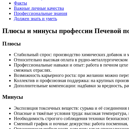
Факты
Важные личные качества
Профессиональные знания
Должен знать и уметь
Плюсы и минусы профессии Печевой по
Плюсы
Стабильный спрос: производство химических добавок и м
Относительно высокая оплата в рудно‑металлургическом
Профессиональные навыки и опыт: работа в печном цехе 
смежных отраслях.
Возможность карьерного роста: при желании можно перех
Коллектив и профсоюзная поддержка: на крупных произв
Дополнительные компенсации: надбавки за вредность, раб
Минусы
Экспозиция токсичных веществ: сурьма и её соединения 
Опасные и тяжёлые условия труда: высокая температура,
Необходимость строгого соблюдения техники безопасност
Сменный график и ночные дежурства: работа посменная, 
Ограниченная мобильность навыков: узкая специализация