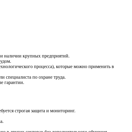
при наличии крупных предприятий.
удом.
ехнологического процесса), которые можно применить в
и специалиста по охране труда.
е гарантии.
буется строгая защита и мониторинг.
а.
ю в других секторах без дополнительного обучения.