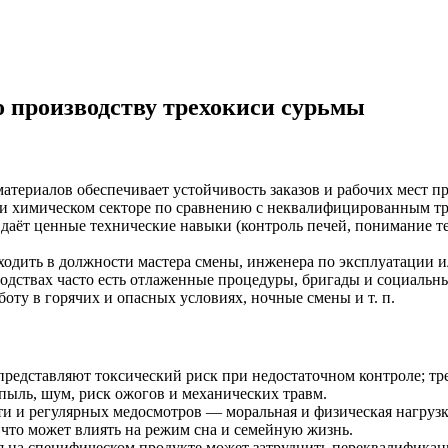
 производству трехокиси сурьмы
атериалов обеспечивает устойчивость заказов и рабочих мест 
 и химическом секторе по сравнению с неквалифицированным тр
даёт ценные технические навыки (контроль печей, понимание т
одить в должности мастера смены, инженера по эксплуатации ил
одствах часто есть отлаженные процедуры, бригады и социальны
оту в горячих и опасных условиях, ночные смены и т. п.
представляют токсический риск при недостаточном контроле; тре
 пыль, шум, риск ожогов и механических травм.
и и регулярных медосмотров — моральная и физическая нагрузк
что может влиять на режим сна и семейную жизнь.
 на специфическом продукте может затруднить переквалификаци