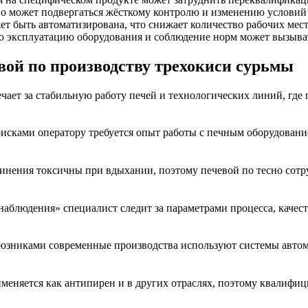
о может подвергаться жёсткому контролю и изменению условий р
т быть автоматизирована, что снижает количество рабочих мест
ую эксплуатацию оборудования и соблюдение норм может вызыват
ой по производству трехокиси сурьмы
ечает за стабильную работу печей и технологических линий, гд
исками оператору требуется опыт работы с печным оборудовани
динения токсичны при вдыхании, поэтому печевой по тесно сотр
аблюдения» специалист следит за параметрами процесса, качест
юзниками современные производства используют системы автома
меняется как антипирен и в других отраслях, поэтому квалифиц