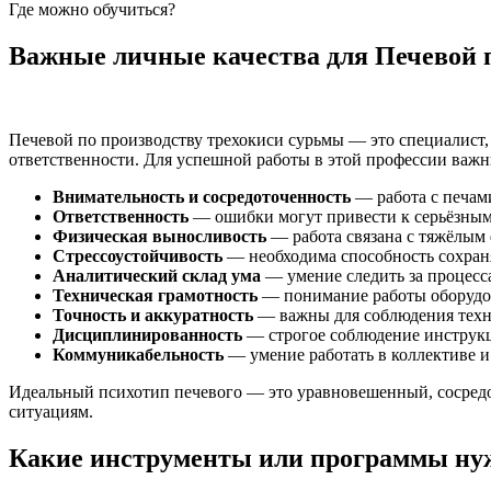
Где можно обучиться?
Важные личные качества для Печевой 
Печевой по производству трехокиси сурьмы — это специалис
ответственности. Для успешной работы в этой профессии важн
Внимательность и сосредоточенность
— работа с печам
Ответственность
— ошибки могут привести к серьёзным 
Физическая выносливость
— работа связана с тяжёлым 
Стрессоустойчивость
— необходима способность сохраня
Аналитический склад ума
— умение следить за процесс
Техническая грамотность
— понимание работы оборудов
Точность и аккуратность
— важны для соблюдения техно
Дисциплинированность
— строгое соблюдение инструкц
Коммуникабельность
— умение работать в коллективе и
Идеальный психотип печевого — это уравновешенный, сосредо
ситуациям.
Какие инструменты или программы нуж