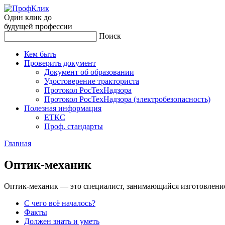
Один клик до
будущей
профессии
Поиск
Кем быть
Проверить документ
Документ об образовании
Удостоверение тракториста
Протокол РосТехНадзора
Протокол РосТехНадзора (электробезопасность)
Полезная информация
ЕТКС
Проф. стандарты
Главная
Оп­тик-ме­ханик
Оптик-механик — это специалист, занимающийся изготовление
С чего всё началось?
Факты
Должен знать и уметь