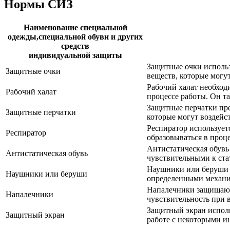
Нормы СИЗ
Наименование специальной
одежды,специальной обуви и других
средств
индивидуальной защиты
Защитные очки использ
Защитные очки
веществ, которые могу
Рабочий халат необход
Рабочий халат
процессе работы. Он т
Защитные перчатки пре
Защитные перчатки
которые могут воздейс
Респиратор использует
Респиратор
образовываться в проц
Антистатическая обувь
Антистатическая обувь
чувствительными к ст
Наушники или беруши п
Наушники или беруши
определенными механи
Напалечники защищают 
Напалечники
чувствительность при 
Защитный экран исполь
Защитный экран
работе с некоторыми и