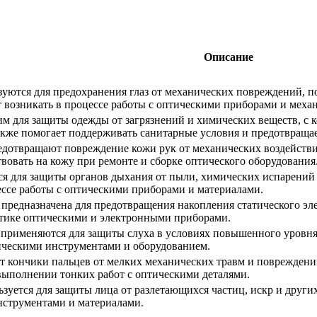
Описание
уются для предохранения глаз от механических повреждений, п
т возникать в процессе работы с оптическими приборами и меха
им для защиты одежды от загрязнений и химических веществ, с 
акже помогает поддерживать санитарные условия и предотвраща
дотвращают повреждение кожи рук от механических воздействи
твовать на кожу при ремонте и сборке оптического оборудования
ся для защиты органов дыхания от пыли, химических испарений 
ессе работы с оптическими приборами и материалами.
 предназначена для предотвращения накопления статического эле
атике оптическими и электронными приборами.
рименяются для защиты слуха в условиях повышенного уровня 
ческими инструментами и оборудованием.
кончики пальцев от мелких механических травм и повреждений
выполнении тонких работ с оптическими деталями.
зуется для защиты лица от разлетающихся частиц, искр и други
нструментами и материалами.