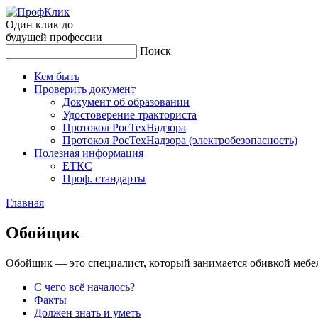
Один клик до
будущей
профессии
Поиск
Кем быть
Проверить документ
Документ об образовании
Удостоверение тракториста
Протокол РосТехНадзора
Протокол РосТехНадзора (электробезопасность)
Полезная информация
ЕТКС
Проф. стандарты
Главная
Обой­щик
Обойщик — это специалист, который занимается обивкой мебе
С чего всё началось?
Факты
Должен знать и уметь