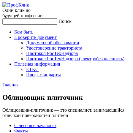
Один клик до
будущей
профессии
Поиск
Кем быть
Проверить документ
Документ об образовании
Удостоверение тракториста
Протокол РосТехНадзора
Протокол РосТехНадзора (электробезопасность)
Полезная информация
ЕТКС
Проф. стандарты
Главная
Об­ли­цов­щик-пли­точ­ник
Облицовщик-плиточник — это специалист, занимающийся
отделкой поверхностей плиткой
С чего всё началось?
Факты