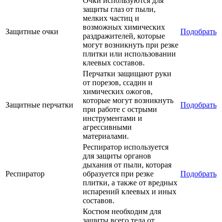
Очки используются для
защиты глаз от пыли,
мелких частиц и
возможных химических
Защитные очки
Подобрать
раздражителей, которые
могут возникнуть при резке
плитки или использовании
клеевых составов.
Перчатки защищают руки
от порезов, ссадин и
химических ожогов,
которые могут возникнуть
Защитные перчатки
Подобрать
при работе с острыми
инструментами и
агрессивными
материалами.
Респиратор используется
для защиты органов
дыхания от пыли, которая
Респиратор
образуется при резке
Подобрать
плитки, а также от вредных
испарений клеевых и иных
составов.
Костюм необходим для
защиты всего тела от