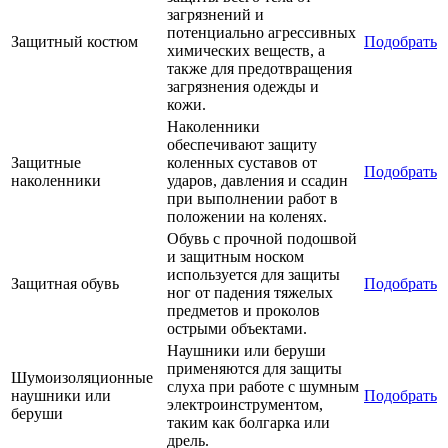
загрязнений и
потенциально агрессивных
Защитный костюм
Подобрать
химических веществ, а
также для предотвращения
загрязнения одежды и
кожи.
Наколенники
обеспечивают защиту
Защитные
коленных суставов от
Подобрать
наколенники
ударов, давления и ссадин
при выполнении работ в
положении на коленях.
Обувь с прочной подошвой
и защитным носком
используется для защиты
Защитная обувь
Подобрать
ног от падения тяжелых
предметов и проколов
острыми объектами.
Наушники или беруши
применяются для защиты
Шумоизоляционные
слуха при работе с шумным
наушники или
Подобрать
электроинструментом,
беруши
таким как болгарка или
дрель.