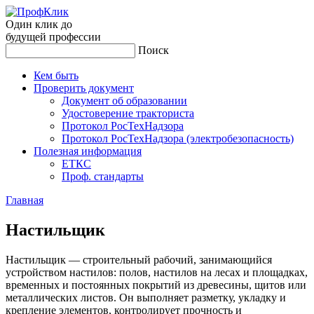
Один клик до
будущей
профессии
Поиск
Кем быть
Проверить документ
Документ об образовании
Удостоверение тракториста
Протокол РосТехНадзора
Протокол РосТехНадзора (электробезопасность)
Полезная информация
ЕТКС
Проф. стандарты
Главная
Нас­тиль­щик
Настильщик — строительный рабочий, занимающийся
устройством настилов: полов, настилов на лесах и площадках,
временных и постоянных покрытий из древесины, щитов или
металлических листов. Он выполняет разметку, укладку и
крепление элементов, контролирует прочность и