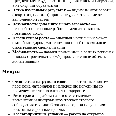
предпочитает труд, связанный с движением и нагрузкой,
а не сидячий образ жизни.
Четко измеримый результат
— видимый итог работы
(покрытия, настилы) приносит удовлетворение от
выполненной задачи.
Возможности дополнительного заработка
—
переработки, срочные работы, сменная занятость
повышают доход.
Перспективы роста
— опытный настильщик может
стать бригадиром, мастером или перейти в смежные
строительные специализации.
Мобильность
— навыки применимы в разных регионах
и видах строительства (ж/д, промышленные объекты,
жилые здания).
Минусы
Физическая нагрузка и износ
— постоянные подъемы,
переноска материалов и напряжение ног/спины со
временем негативно влияют на здоровье.
Риск травм
— работа на высоте, с тяжелыми
элементами и инструментом требует строгого
соблюдения техники безопасности; при нарушениях
возможны серьезные травмы.
Неблагоприятные условия
— работа на открытом