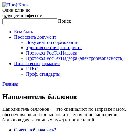
Один клик до
будущей
профессии
Поиск
Кем быть
Проверить документ
Документ об образовании
Удостоверение тракториста
Протокол РосТехНадзора
Протокол РосТехНадзора (электробезопасность)
Полезная информация
ЕТКС
Проф. стандарты
Главная
На­пол­ни­тель бал­ло­нов
Наполнитель баллонов — это специалист по заправке газом,
обеспечивающий безопасное и качественное наполнение
баллонов для различных нужд и применений
С чего всё началось?