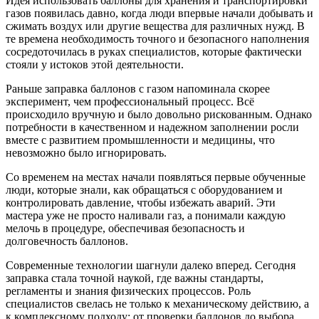
Идея использовать баллоны для хранения и транспортировки
газов появилась давно, когда люди впервые начали добывать и
сжимать воздух или другие вещества для различных нужд. В
те времена необходимость точного и безопасного наполнения
сосредоточилась в руках специалистов, которые фактически
стояли у истоков этой деятельности.
Раньше заправка баллонов с газом напоминала скорее
эксперимент, чем профессиональный процесс. Всё
происходило вручную и было довольно рискованным. Однако
потребности в качественном и надежном заполнении росли
вместе с развитием промышленности и медицины, что
невозможно было игнорировать.
Со временем на местах начали появляться первые обученные
люди, которые знали, как обращаться с оборудованием и
контролировать давление, чтобы избежать аварий. Эти
мастера уже не просто наливали газ, а понимали каждую
мелочь в процедуре, обеспечивая безопасность и
долговечность баллонов.
Современные технологии шагнули далеко вперед. Сегодня
заправка стала точной наукой, где важны стандарты,
регламенты и знания физических процессов. Роль
специалистов свелась не только к механическому действию, а
к комплексному подходу: от проверки баллонов до выбора