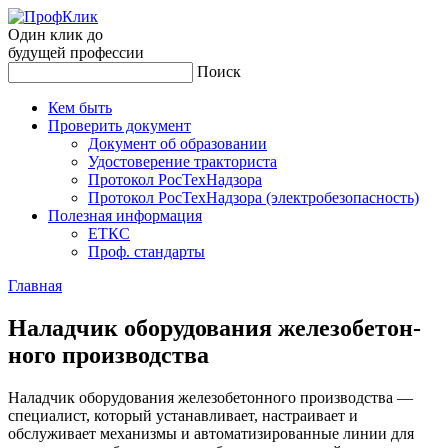
Один клик до
будущей
профессии
Поиск
Кем быть
Проверить документ
Документ об образовании
Удостоверение тракториста
Протокол РосТехНадзора
Протокол РосТехНадзора (электробезопасность)
Полезная информация
ЕТКС
Проф. стандарты
Главная
На­лад­чик обо­рудо­вания же­лезо­бетон­
но­го про­из­водс­тва
Наладчик оборудования железобетонного производства —
специалист, который устанавливает, настраивает и
обслуживает механизмы и автоматизированные линии для