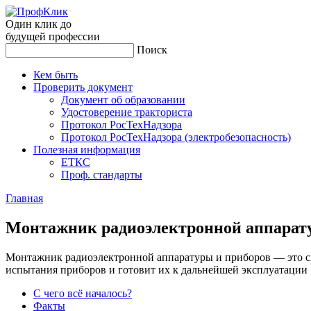
Один клик до
будущей
профессии
Поиск
Кем быть
Проверить документ
Документ об образовании
Удостоверение тракториста
Протокол РосТехНадзора
Протокол РосТехНадзора (электробезопасность)
Полезная информация
ЕТКС
Проф. стандарты
Главная
Мон­тажник ра­ди­оэлек­трон­ной ап­па­рат
Монтажник радиоэлектронной аппаратуры и приборов — это спе
испытания приборов и готовит их к дальнейшей эксплуатации
С чего всё началось?
Факты