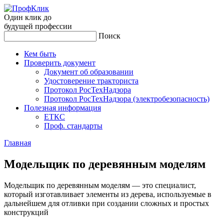
Один клик до
будущей
профессии
Поиск
Кем быть
Проверить документ
Документ об образовании
Удостоверение тракториста
Протокол РосТехНадзора
Протокол РосТехНадзора (электробезопасность)
Полезная информация
ЕТКС
Проф. стандарты
Главная
Мо­дель­щик по де­ревян­ным мо­делям
Модельщик по деревянным моделям — это специалист,
который изготавливает элементы из дерева, используемые в
дальнейшем для отливки при создании сложных и простых
конструкций