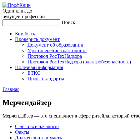
Один клик до
будущей
профессии
Поиск
Кем быть
Проверить документ
Документ об образовании
Удостоверение тракториста
Протокол РосТехНадзора
Протокол РосТехНадзора (электробезопасность)
Полезная информация
ЕТКС
Проф. стандарты
Главная
Мер­чендай­зер
Мерчендайзер — это специалист в сфере ритейла, который отвеч
С чего всё началось?
Факты
Должен знать и уметь