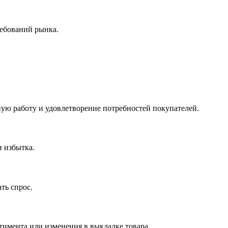
ребований рынка.
ную работу и удовлетворение потребностей покупателей.
и избытка.
ть спрос.
имента или изменения в выкладке товара.