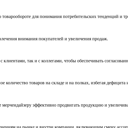
о товарообороте для понимания потребительских тенденций и т
влечения внимания покупателей и увеличения продаж.
 клиентами, так и с коллегами, чтобы обеспечивать согласован
 количество товаров на складе и на полках, избегая дефицита 
т мерчендайзеру эффективно продвигать продукцию и увеличива
енениям на рынке и внутри компании, включающим смену ассорт