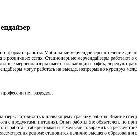
ендайзер
и от формата работы. Мобильные мерчендайзеры в течение дня 
я в розничных сетях. Стационарные мерчендайзеры работают в о
бридные мерчендайзеры имеют плавающий график, чередуют рабо
чендайзеры могут работать на выезде, непрерывно курсируя меж
профессии нет разрядов.
айзера: Готовность к плавающему графику работы. Знание специа
ота с продуктами питания). Опыт работы (не обязателен, но при
оит работа с габаритными и тяжёлыми товарами). Стрессоустойчи
рассмотрения резюме становится наличие высшего образования в