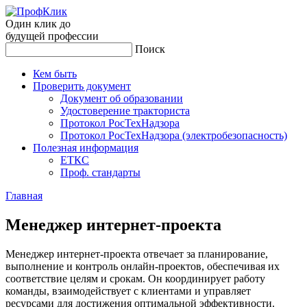
Один клик до
будущей
профессии
Поиск
Кем быть
Проверить документ
Документ об образовании
Удостоверение тракториста
Протокол РосТехНадзора
Протокол РосТехНадзора (электробезопасность)
Полезная информация
ЕТКС
Проф. стандарты
Главная
Ме­нед­жер ин­тернет-про­ек­та
Менеджер интернет-проекта отвечает за планирование,
выполнение и контроль онлайн-проектов, обеспечивая их
соответствие целям и срокам. Он координирует работу
команды, взаимодействует с клиентами и управляет
ресурсами для достижения оптимальной эффективности.