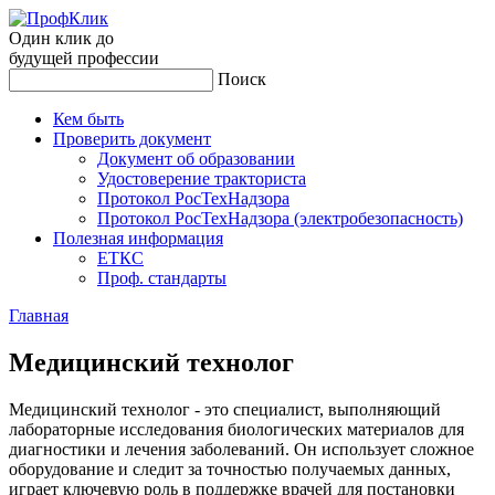
Один клик до
будущей
профессии
Поиск
Кем быть
Проверить документ
Документ об образовании
Удостоверение тракториста
Протокол РосТехНадзора
Протокол РосТехНадзора (электробезопасность)
Полезная информация
ЕТКС
Проф. стандарты
Главная
Ме­дицин­ский тех­но­лог
Медицинский технолог - это специалист, выполняющий
лабораторные исследования биологических материалов для
диагностики и лечения заболеваний. Он использует сложное
оборудование и следит за точностью получаемых данных,
играет ключевую роль в поддержке врачей для постановки