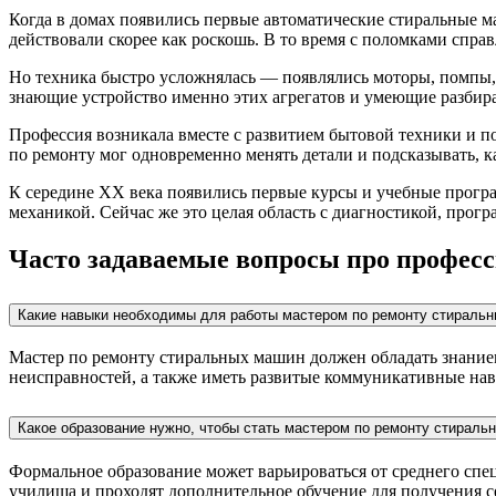
Когда в домах появились первые автоматические стиральные ма
действовали скорее как роскошь. В то время с поломками спра
Но техника быстро усложнялась — появлялись моторы, помпы, 
знающие устройство именно этих агрегатов и умеющие разбира
Профессия возникала вместе с развитием бытовой техники и по
по ремонту мог одновременно менять детали и подсказывать, к
К середине XX века появились первые курсы и учебные програ
механикой. Сейчас же это целая область с диагностикой, про
Часто задаваемые вопросы про профес
Какие навыки необходимы для работы мастером по ремонту стираль
Мастер по ремонту стиральных машин должен обладать знание
неисправностей, а также иметь развитые коммуникативные нав
Какое образование нужно, чтобы стать мастером по ремонту стираль
Формальное образование может варьироваться от среднего спе
училища и проходят дополнительное обучение для получения 