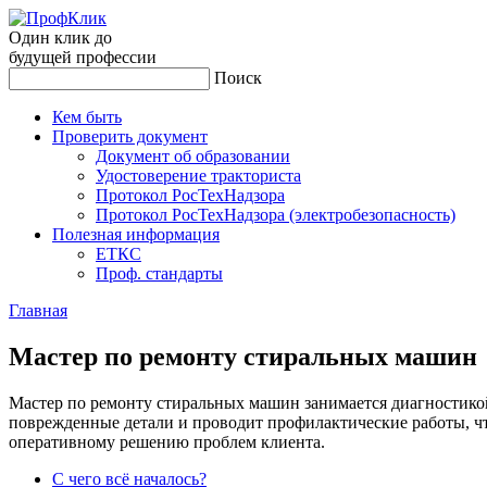
Один клик до
будущей
профессии
Поиск
Кем быть
Проверить документ
Документ об образовании
Удостоверение тракториста
Протокол РосТехНадзора
Протокол РосТехНадзора (электробезопасность)
Полезная информация
ЕТКС
Проф. стандарты
Главная
Мас­тер по ре­мон­ту сти­раль­ных ма­шин
Мастер по ремонту стиральных машин занимается диагностико
поврежденные детали и проводит профилактические работы, чт
оперативному решению проблем клиента.
С чего всё началось?