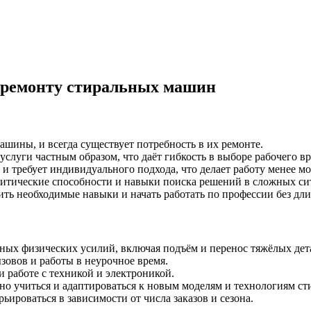
 ремонту стиральных машин
шины, и всегда существует потребность в их ремонте.
услуги частным образом, что даёт гибкость в выборе рабочего в
 требует индивидуального подхода, что делает работу менее м
литические способности и навыки поиска решений в сложных си
ь необходимые навыки и начать работать по профессии без дли
ьных физических усилий, включая подъём и перенос тяжёлых дет
овов и работы в неурочное время.
 работе с техникой и электроникой.
о учиться и адаптироваться к новым моделям и технологиям с
ьироваться в зависимости от числа заказов и сезона.