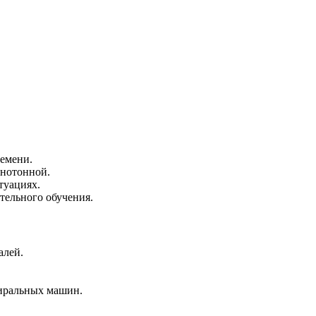
ремени.
онотонной.
туациях.
тельного обучения.
алей.
тиральных машин.