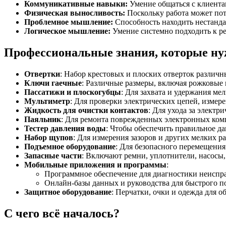
Коммуникативные навыки:
Умение общаться с клиента
Физическая выносливость:
Поскольку работа может пот
Проблемное мышление:
Способность находить нестанда
Логическое мышление:
Умение системно подходить к р
Профессиональные знания, которые н
Отвертки
: Набор крестовых и плоских отверток различн
Ключи гаечные
: Различные размеры, включая рожковые
Пассатижи и плоскогубцы
: Для захвата и удержания мел
Мультиметр
: Для проверки электрических цепей, измер
Жидкость для очистки контактов
: Для ухода за элект
Паяльник
: Для ремонта поврежденных электронных ком
Тестер давления воды
: Чтобы обеспечить правильное д
Набор щупов
: Для измерения зазоров и других мелких р
Подъемное оборудование
: Для безопасного перемещени
Запасные части
: Включают ремни, уплотнители, насосы, 
Мобильные приложения и программы
:
Программное обеспечение для диагностики неиспр
Онлайн-базы данных и руководства для быстрого п
Защитное оборудование
: Перчатки, очки и одежда для о
С чего всё началось?