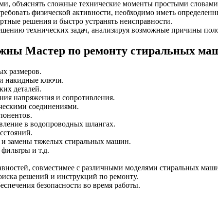
ми, объяснять сложные технические моменты простыми словами
ребовать физической активности, необходимо иметь определенн
ртные решения и быстро устранять неисправности.
ешению технических задач, анализируя возможные причины пол
ужны Мастер по ремонту стиральных ма
ых размеров.
 и накидные ключи.
ких деталей.
ения напряжения и сопротивления.
рическими соединениями.
понентов.
авление в водопроводных шлангах.
асстояний.
я и замены тяжелых стиральных машин.
фильтры и т.д.
авностей, совместимее с различными моделями стиральных маш
оиска решений и инструкций по ремонту.
беспечения безопасности во время работы.