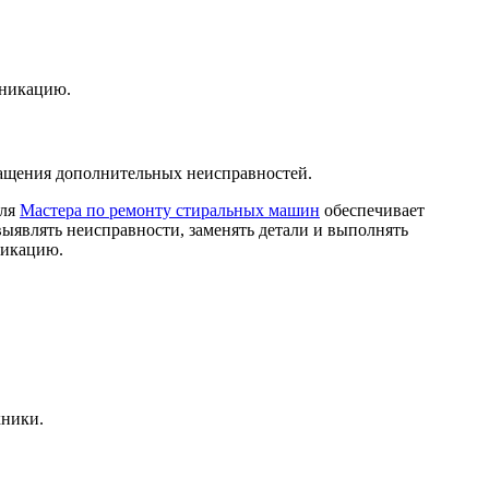
уникацию.
ращения дополнительных неисправностей.
для
Мастера по ремонту стиральных машин
обеспечивает
выявлять неисправности, заменять детали и выполнять
фикацию.
хники.