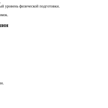
.
ый уровень физической подготовки.
омок.
шин
ин.