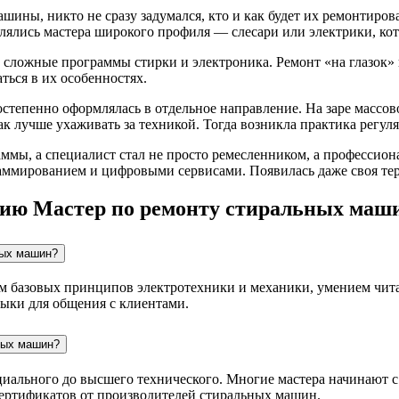
шины, никто не сразу задумался, кто и как будет их ремонтиров
влялись мастера широкого профиля — слесари или электрики, ко
сложные программы стирки и электроника. Ремонт «на глазок» п
ться в их особенностях.
степенно оформлялась в отдельное направление. На заре массово
ак лучше ухаживать за техникой. Тогда возникла практика регул
ммы, а специалист стал не просто ремесленником, а профессион
граммированием и цифровыми сервисами. Появилась даже своя те
сию Мастер по ремонту стиральных маш
ных машин?
м базовых принципов электротехники и механики, умением чита
ыки для общения с клиентами.
ных машин?
циального до высшего технического. Многие мастера начинают 
сертификатов от производителей стиральных машин.